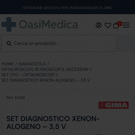
Skip
to
SPEDIZIONE GRATUITA PER ORDINI MAGGIORI DI 199€
content
0
HOME
DIAGNOSTICA
OFTALMOSCOPI, RETINOSCOPI E ACCESSORI
SET OTO - OFTALMOSCOPI
SET DIAGNOSTICO XENON-ALOGENO – 3,5 V
SKU:
31480
SET DIAGNOSTICO XENON-
ALOGENO – 3,5 V