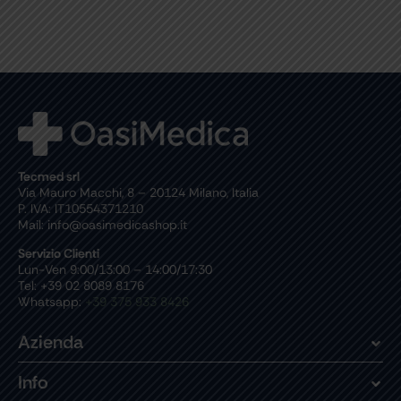
Tecmed srl
Via Mauro Macchi, 8 – 20124 Milano, Italia
P. IVA: IT10554371210
Mail: info@oasimedicashop.it
Servizio Clienti
Lun-Ven 9:00/13:00 – 14:00/17:30
Tel: +39 02 8089 8176
Whatsapp:
+39 375 933 8426
Azienda
Info