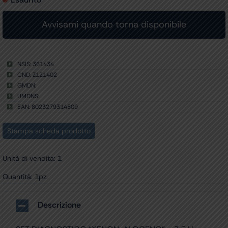
NSIS: 361434
CND: Z121402
GMDN:
UMDNS:
EAN: 8023279314809
Stampa scheda prodotto
Unità di vendita: 1
Quantità: 1pz.
Descrizione