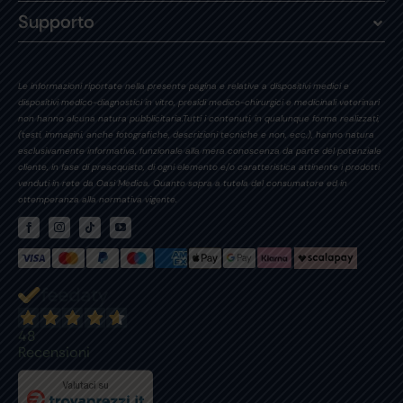
Supporto
Le informazioni riportate nella presente pagina e relative a dispositivi medici e
dispositivi medico-diagnostici in vitro, presidi medico-chirurgici e medicinali veterinari
non hanno alcuna natura pubblicitaria.Tutti i contenuti, in qualunque forma realizzati,
(testi, immagini, anche fotografiche, descrizioni tecniche e non, ecc.), hanno natura
esclusivamente informativa, funzionale alla mera conoscenza da parte del potenziale
cliente, in fase di preacquisto, di ogni elemento e/o caratteristica attinente i prodotti
venduti in rete da Oasi Medica. Quanto sopra a tutela del consumatore ed in
ottemperanza alla normativa vigente.
48
Recensioni