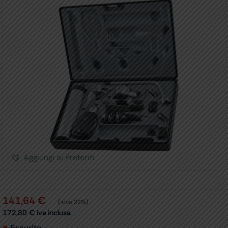
Aggiungi ai Preferiti
141,64
€
(+iva 22%)
172,80
€
iva inclusa
Esaurito