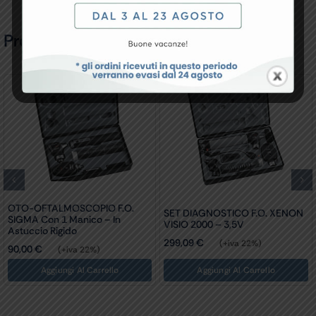
Prodotti Correlati
OTO-OFTALMOSCOPIO F.O.
SET DIAGNOSTICO F.O. XENON
SIGMA Con 1 Manico – In
VISIO 2000 – 3,5V
Astuccio Rigido
299,09
€
(+iva 22%)
90,00
€
(+iva 22%)
Aggiungi Al Carrello
Aggiungi Al Carrello