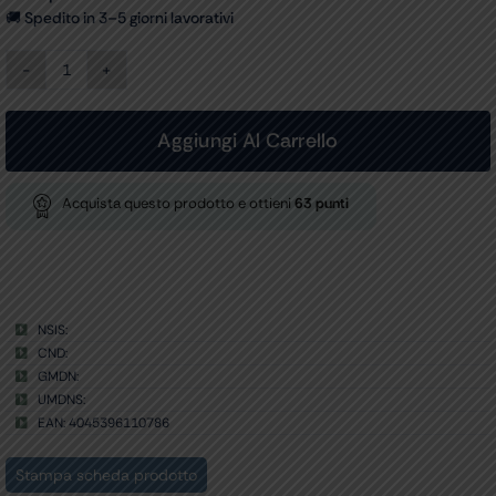
🚚 Spedito in 3–5 giorni lavorativi
SFIGMO
PRECISA
N
RIESTER
Aggiungi Al Carrello
-
alluminio
-
Acquista questo prodotto e ottieni
63
punti
2
tubi
quantità
NSIS:
CND:
GMDN:
UMDNS:
EAN: 4045396110786
Stampa scheda prodotto