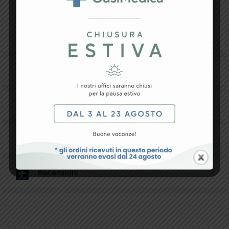
mmHg (facilmente leggible)
Forniti con bracciale di nylon calibrato e con
chiusura velcro, in borsa di similpelle.
Made in Germany.
Specifiche Tecniche
Resi e Garanzia
Downloads
Recensioni