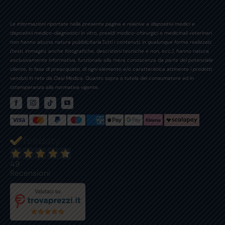
Le informazioni riportate nella presente pagina e relative a dispositivi medici e
dispositivi medico-diagnostici in vitro, presidi medico-chirurgici e medicinali veterinari
non hanno alcuna natura pubblicitaria.Tutti i contenuti, in qualunque forma realizzati,
(testi, immagini, anche fotografiche, descrizioni tecniche e non, ecc.), hanno natura
esclusivamente informativa, funzionale alla mera conoscenza da parte del potenziale
cliente, in fase di preacquisto, di ogni elemento e/o caratteristica attinente i prodotti
venduti in rete da Oasi Medica. Quanto sopra a tutela del consumatore ed in
ottemperanza alla normativa vigente.
49
Recensioni