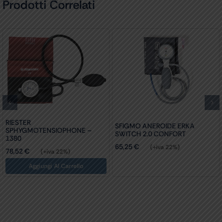
Prodotti Correlati
RIESTER
SFIGMO ANEROIDE ERKA
SPHYGMOTENSIOPHONE –
SWITCH 2.0 CONFORT
1380
65,25
€
(+iva 22%)
78,52
€
(+iva 22%)
Aggiungi Al Carrello