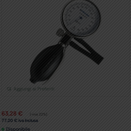
Aggiungi ai Preferiti
63,28
€
(+iva 22%)
77,20
€
iva inclusa
Disponibile