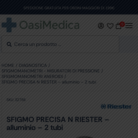
Skip
to
SPEDIZIONE GRATUITA PER ORDINI MAGGIORI DI 199€
content
0
HOME
DIAGNOSTICA
SFIGMOMANOMETRI - MISURATORI DI PRESSIONE
SFIGMOMANOMETRI ANEROIDI
SFIGMO PRECISA N RIESTER – alluminio – 2 tubi
SKU:
32756
SFIGMO PRECISA N RIESTER –
alluminio – 2 tubi