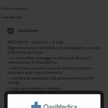
Unità di vendita: 1
Quantità: 1pz.
Descrizione
PRECISA® N – alluminio – 2 tubi
Sfigmomanometri affidabili e di alta qualità, con una
precisione durevole.
– un microfiltro protegge la valvola di sfiato e il
meccanismo di misurazione
– membrana speciale in rame-berillio temprato,
precisa e anti-invecchiamento
– membrana resistente alla pressione fino a 600
mmHg
– base della valvola in metallo
– manico ergonomico a forma di cucchiaio in
acciaio inox
– quadrante lineare in alluminio inclinato da 0 a 300