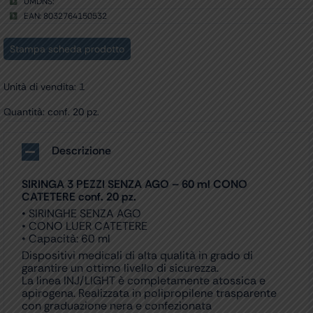
UMDNS:
EAN: 8032764150532
Stampa scheda prodotto
Unità di vendita: 1
Quantità: conf. 20 pz.
Descrizione
SIRINGA 3 PEZZI SENZA AGO – 60 ml CONO
CATETERE conf. 20 pz.
• SIRINGHE SENZA AGO
• CONO LUER CATETERE
• Capacità: 60 ml
Dispositivi medicali di alta qualità in grado di
garantire un ottimo livello di sicurezza.
La linea INJ/LIGHT è completamente atossica e
apirogena. Realizzata in polipropilene trasparente
con graduazione nera e confezionata