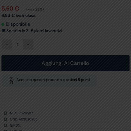
5,60
€
(+iva 22%)
6,83
€
iva inclusa
Disponibile
🚚 Spedito in 3–5 giorni lavorativi
SIRINGA
3
PEZZI
SENZA
Aggiungi Al Carrello
AGO
-
60
Acquista questo prodotto e ottieni
5
punti
ml
CONO
CATETERE
conf.
20
pz.
NSIS: 2326507
quantità
CND: A02010203
GMDN: