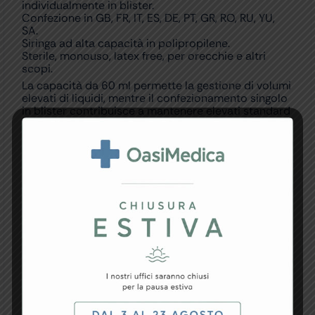
individualmente in blister.
Confezione in GB, FR, IT, ES, DE, PT, GR, RO, RU, YU,
SA.
Siringa ad alta capacità in polipropilene.
Sterile, monouso, latex free, per orecchie e altri
scopi.
La capacità da 60 ml permette la gestione di volumi
elevati di liquidi, mentre il confezionamento singolo
in blister contribuisce a mantenere elevati standard
igienici e praticità operativa. Le siringhe sono
indicate per utilizzi sanitari, irrigazioni, alimentazione
enterale e molte altre applicazioni professionali.
La confezione contiene 20 pezzi sterili monouso
pronti all’utilizzo.
FAQ – Domande e Risposte
La siringa viene fornita con ago?
No, la siringa è senza ago.
Qual è la capacità della siringa?
La capacità è di 60 ml.