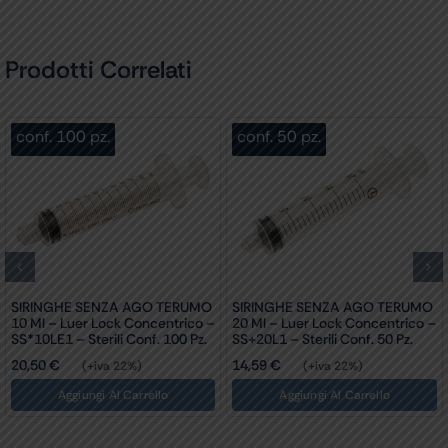
Prodotti Correlati
conf. 100 pz.
conf. 50 pz.
SIRINGHE SENZA AGO TERUMO
SIRINGHE SENZA AGO TERUMO
10 Ml – Luer Lock Concentrico –
20 Ml – Luer Lock Concentrico –
SS*10LE1 – Sterili Conf. 100 Pz.
SS+20L1 – Sterili Conf. 50 Pz.
20,50
€
14,59
€
(+iva 22%)
(+iva 22%)
Aggiungi Al Carrello
Aggiungi Al Carrello