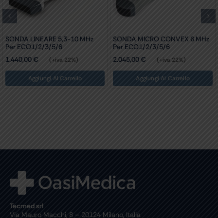
SON
NDA MICRO CONVEX 6 MHz
SONDA PHASED ARRAY 6,0 MHz
MHz
 ECO1/2/3/5/6
+ CW + TDI Per ECO6
1/2
45,00
€
2.145,00
€
(+iva 22%)
(+iva 22%)
1.8
Aggiungi Al Carrello
Aggiungi Al Carrello
Tecmed srl
Via Mauro Macchi, 8 – 20124 Milano, Italia