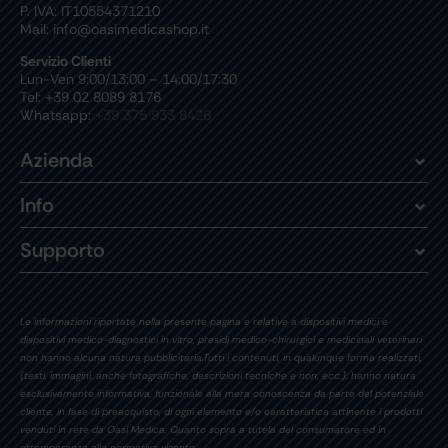
P. IVA: IT10554371210
Mail: info@oasimedicashop.it
Servizio Clienti
Lun-Ven 9:00/13:00 – 14:00/17:30
Tel: +39 02 8089 8176
Whatsapp:
+39 375 933 8426
Azienda
Info
Supporto
Le informazioni riportate nella presente pagina e relative a dispositivi medici e
dispositivi medico-diagnostici in vitro, presidi medico-chirurgici e medicinali veterinari
non hanno alcuna natura pubblicitaria.Tutti i contenuti, in qualunque forma realizzati,
(testi, immagini, anche fotografiche, descrizioni tecniche e non, ecc.), hanno natura
esclusivamente informativa, funzionale alla mera conoscenza da parte del potenziale
cliente, in fase di preacquisto, di ogni elemento e/o caratteristica attinente i prodotti
venduti in rete da Oasi Medica. Quanto sopra a tutela del consumatore ed in
ottemperanza alla normativa vigente.