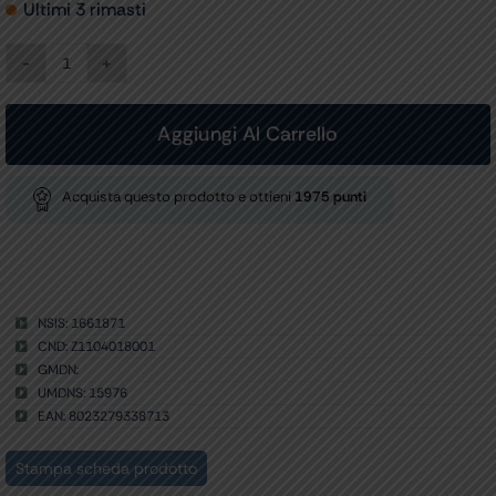
Ultimi 3 rimasti
SONDA
LINEARE
9,0
MHz
Aggiungi Al Carrello
CHISON
per
ECO
Acquista questo prodotto e ottieni
1975
punti
1/2/3/5/6
quantità
NSIS: 1661871
CND: Z1104018001
GMDN:
UMDNS: 15976
EAN: 8023279338713
Stampa scheda prodotto