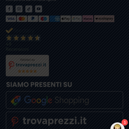
49
Recensioni
1