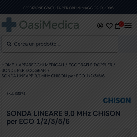
Skip
to
SPEDIZIONE GRATUITA PER ORDINI MAGGIORI DI 199€
content
0
HOME
APPARECCHI MEDICALI
ECOGRAFI E DOPPLER
SONDE PER ECOGRAFI
SONDA LINEARE 9,0 MHz CHISON per ECO 1/2/3/5/6
SKU:
33871
SONDA LINEARE 9,0 MHz CHISON
per ECO 1/2/3/5/6