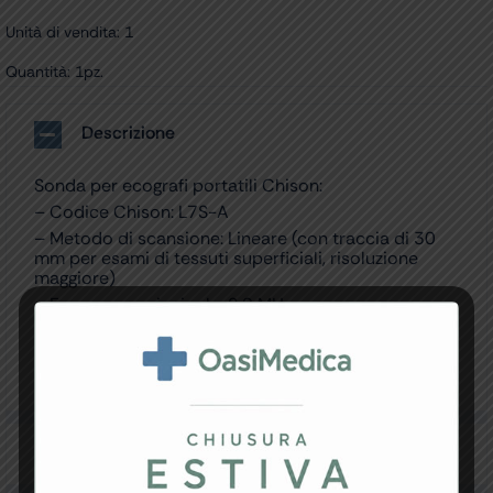
Unità di vendita: 1
Quantità: 1pz.
Descrizione
Sonda per ecografi portatili Chison:
– Codice Chison: L7S-A
– Metodo di scansione: Lineare (con traccia di 30
mm per esami di tessuti superficiali, risoluzione
maggiore)
– Frequenza principale: 9.0 MHz
– Range di frequenze (MHz): 5.3 / 11
– Applicazioni: Piccole parti, MSK, vascolare,
pediatria, ortopedia
Specifiche Tecniche