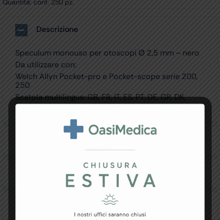
Quantità: conf. 250 pz.
Descrizione
Speculum monouso per otoscopi Ø 2,5 mm – nero
Da utilizzare con:
Welch Allyn Pocket-pro e Pocket-scope serie 200,
250
Scatola multilingue: GB, FR, IT, ES, PT, DE, GR, DK,
Arabo.
Specifiche Tecniche
Resi e Garanzia
Downloads