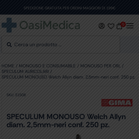
Skip
to
SPEDIZIONE GRATUITA PER ORDINI MAGGIORI DI 199€
content
0
HOME
MONOUSO E CONSUMABILE
MONOUSO PER ORL
SPECULUM AURICOLARI
SPECULUM MONOUSO Welch Allyn diam. 2,5mm-neri conf. 250 pz.
SKU:
31508
SPECULUM MONOUSO Welch Allyn
diam. 2,5mm-neri conf. 250 pz.