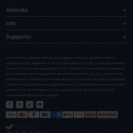
Azienda
Info
Supporto
Le informazioni riportate nella presente pagina e relative a dispositivi medici e
dispositivi medico-diagnostici in vitro, presidi medico-chirurgici e medicinali veterinari
non hanno alcuna natura pubblicitaria.Tutti i contenuti, in qualunque forma realizzati,
(testi, immagini, anche fotografiche, descrizioni tecniche e non, ecc.), hanno natura
esclusivamente informativa, funzionale alla mera conoscenza da parte del potenziale
cliente, in fase di preacquisto, di ogni elemento e/o caratteristica attinente i prodotti
venduti in rete da Oasi Medica. Quanto sopra a tutela del consumatore ed in
ottemperanza alla normativa vigente.