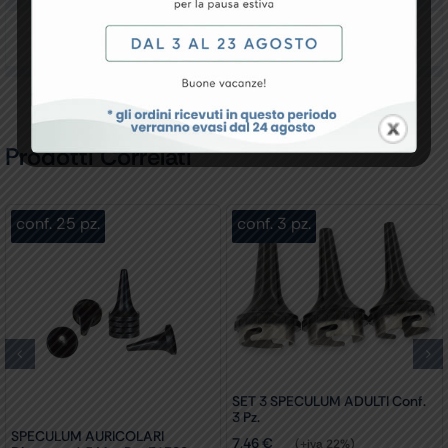
Recensioni
Prodotti Correlati
conf. 25 pz.
conf. 3 pz.
SET 3 SPECULUM ADULTI Conf.
3 Pz.
SPECULUM AURICOLARI
7,46
€
(+iva 22%)