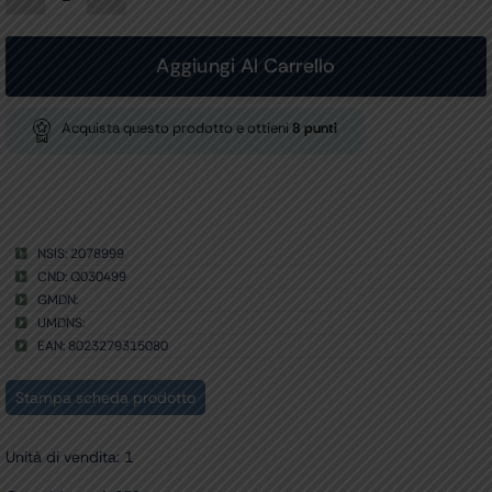
SPECULUM
MONOUSO
Welch
Allyn
Aggiungi Al Carrello
diam.
2,5mm-
neri
Acquista questo prodotto e ottieni
8
punti
conf.
250
pz.
quantità
NSIS: 2078999
CND: Q030499
GMDN:
UMDNS:
EAN: 8023279315080
Stampa scheda prodotto
Unità di vendita: 1