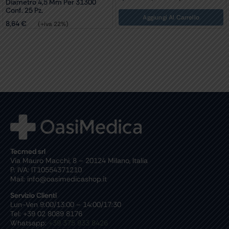
Diametro 4,5 Mm Per 31300
Conf. 25 Pz.
Aggiungi Al Carrello
8,64
€
(+iva 22%)
Tecmed srl
Via Mauro Macchi, 8 – 20124 Milano, Italia
P. IVA: IT10554371210
Mail: info@oasimedicashop.it
Servizio Clienti
Lun-Ven 9:00/13:00 – 14:00/17:30
Tel: +39 02 8089 8176
Whatsapp:
+39 375 933 8426