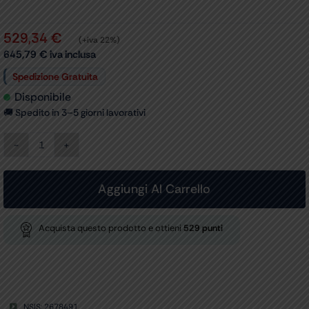
529,34
€
(+iva 22%)
645,79
€
iva inclusa
Spedizione Gratuita
Disponibile
🚚 Spedito in 3–5 giorni lavorativi
STAZIONE
DIAGNOSTICA
DA
PARETE
Aggiungi Al Carrello
OTO-
OFTALMO
VISIO
Acquista questo prodotto e ottieni
529
punti
5XE
HQ
-
LED
quantità
NSIS: 2678491