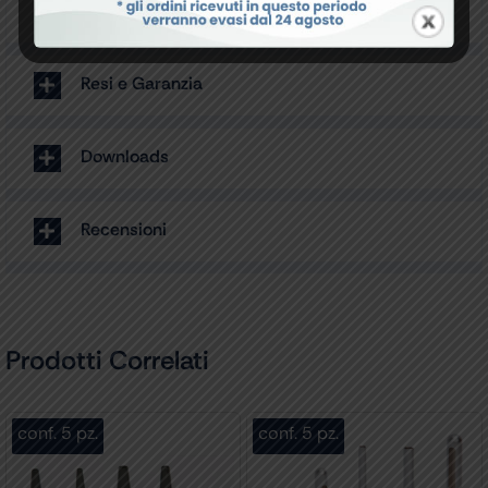
Specifiche Tecniche
Resi e Garanzia
Downloads
Recensioni
Prodotti Correlati
conf. 5 pz.
conf. 5 pz.