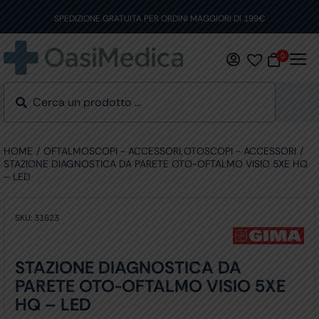
Skip
to
SPEDIZIONE GRATUITA PER ORDINI MAGGIORI DI 199€
content
0
HOME
OFTALMOSCOPI - ACCESSORI
OTOSCOPI - ACCESSORI
STAZIONE DIAGNOSTICA DA PARETE OTO-OFTALMO VISIO 5XE HQ
– LED
SKU:
31623
STAZIONE DIAGNOSTICA DA
PARETE OTO-OFTALMO VISIO 5XE
HQ – LED