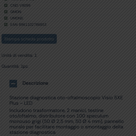
CND: V9099
GMDN:
UMDNS:
EAN: 8961102786853
Stampa scheda prodotto
Unità di vendita: 1
Quantità: 1pz.
Descrizione
Stazione diagnostica oto-oftalmoscopio Visio 5XE
Plus – LED
Includono trasformatore, 2 manici, testine
oto/oftalmo, distributore con 100 speculum
monouso grigi (50 Ø 2,5 mm, 50 Ø 4 mm), pannello
murale per facilitare montaggio o smontaggio della
stazione diagnostica