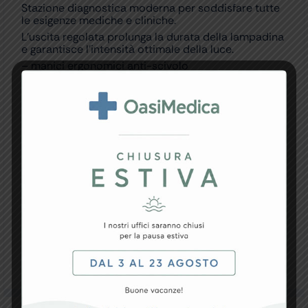
Stazione diagnostica moderna per soddisfare tutte
le esigenze mediche e cliniche.
L’uscita regolata prolunga la durata della lampadina
e garantisce l’intensità ottimale della luce.
– manici ergonomici anti-scivolo
– trasformatore di uscita costante con protezione
incorporata contro sovratensioni
– avvio dolce per introdurre la tensione
gradualmente, eliminando lo shock termico durante
l’accensione e prolungando la durata della
lampadina
– interruttore automatico di accensione-
spegnimento quando il manico viene rimosso o
reinserito nell’alloggiamento
– intensità della luce regolabile, basso consumo
energetico
– controllo preciso della luminosità, tra 3 e 100%
– cavo a spirale lungo 3 metri
Fornita con manuale multilingue: GB, FR, IT, ES.