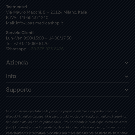
Tecmed srl
Via Mauro Macchi, 8 – 20124 Milano, Italia
P. IVA: IT10554371210
Mail: info@oasimedicashop.it
Servizio Clienti
Lun-Ven 9:00/13:00 – 14:00/17:30
Tel: +39 02 8089 8176
Whatsapp:
+39 375 933 8426
Azienda
Info
Supporto
Le informazioni riportate nella presente pagina e relative a dispositivi medici e
dispositivi medico-diagnostici in vitro, presidi medico-chirurgici e medicinali veterinari
non hanno alcuna natura pubblicitaria.Tutti i contenuti, in qualunque forma realizzati,
(testi, immagini, anche fotografiche, descrizioni tecniche e non, ecc.), hanno natura
esclusivamente informativa, funzionale alla mera conoscenza da parte del potenziale