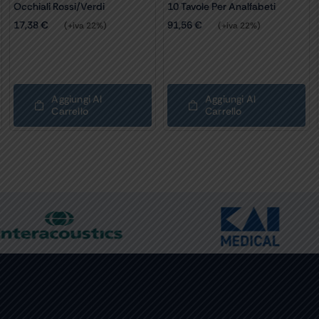
Occhiali Rossi/verdi
10 Tavole Per Analfabeti
17,38
€
91,56
€
(+iva 22%)
(+iva 22%)
Aggiungi Al
Aggiungi Al
Carrello
Carrello