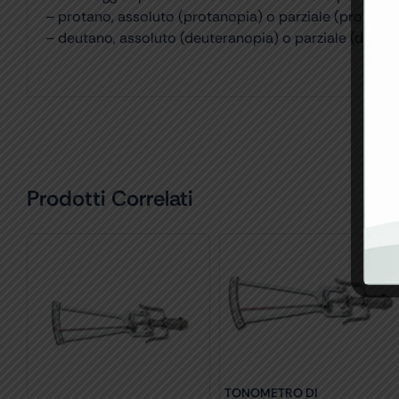
– protano, assoluto (protanopia) o parziale (protano
– deutano, assoluto (deuteranopia) o parziale (deute
Prodotti Correlati
TONOMETRO DI