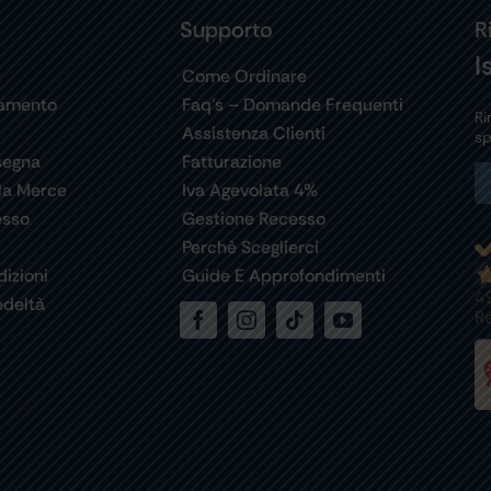
Supporto
R
I
t
Come Ordinare
gamento
Faq’s – Domande Frequenti
Ri
Assistenza Clienti
sp
segna
Fatturazione
la Merce
Iva Agevolata 4%
esso
Gestione Recesso
Perchè Sceglierci
izioni
Guide E Approfondimenti
4
deltà
R