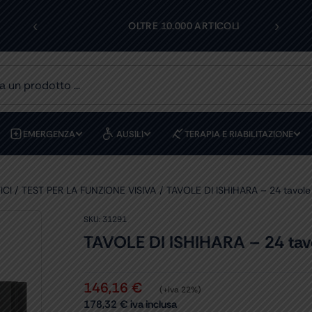
‹
›
I
OLTRE 10.000 ARTICOLI
EMERGENZA
AUSILI
TERAPIA E RIABILITAZIONE
ICI
TEST PER LA FUNZIONE VISIVA
TAVOLE DI ISHIHARA – 24 tavole
SKU:
31291
TAVOLE DI ISHIHARA – 24 tav
146,16
€
(+iva 22%)
178,32
€
iva inclusa