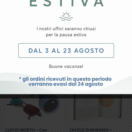
malia)
ranomalia)
LUCI DI WORTH – Con
TAVOLE DI ISHIHARA –