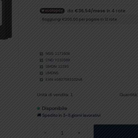
NSIS: 1171606
CND: Y210399
GMDN: 12293
UMDNS:
EAN: 4580759310248
Unità di vendita: 1
Quantità:
Disponibile
🚚 Spedito in 3–5 giorni lavorativi
TAVOLE