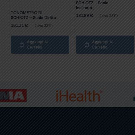
SCHIOTZ – Scala
Inclinata
TONOMETRO DI
181,89
€
(+iva 22%)
SCHIOTZ – Scala Diritta
161,31
€
(+iva 22%)
Aggiungi Al
Aggiungi Al
Carrello
Carrello