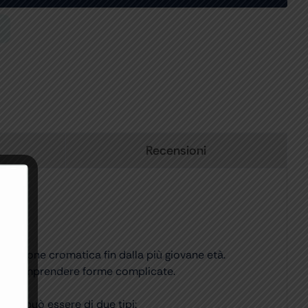
Recensioni
ercezione cromatica fin dalla più giovane età.
o di comprendere forme complicate.
 che può essere di due tipi: