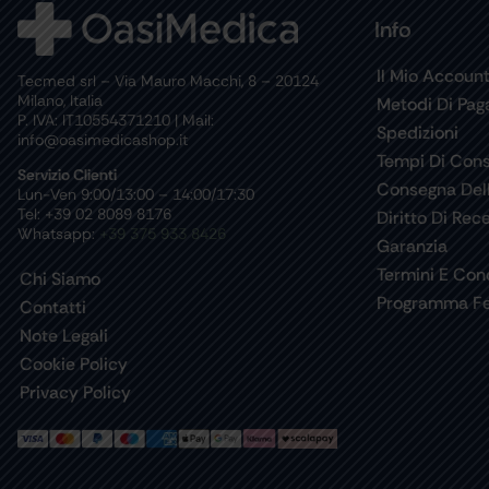
Info
Il Mio Accoun
Tecmed srl – Via Mauro Macchi, 8 – 20124
Milano, Italia
Metodi Di Pa
P. IVA: IT10554371210 | Mail:
Spedizioni
info@oasimedicashop.it
Tempi Di Con
Servizio Clienti
Consegna Del
Lun-Ven 9:00/13:00 – 14:00/17:30
Tel: +39 02 8089 8176
Diritto Di Rec
Whatsapp:
+39 375 933 8426
Garanzia
Termini E Cond
Chi Siamo
Programma Fe
Contatti
Note Legali
Cookie Policy
Privacy Policy