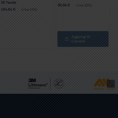
38 Tavole
36,56
€
(+iva 22%)
164,64
€
(+iva 22%)
Aggiungi Al
Carrello