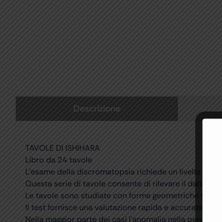
Descrizione
TAVOLE DI ISHIHARA
Libro da 24 tavole
L’esame della discromatopsia richiede un livello elevato
Questa serie di tavole consente di rilevare il daltoni
Le tavole sono studiate con forme geometriche sempl
Il test fornisce una valutazione rapida e accurata di 
Nella maggior parte dei casi l’anomalia nella percezio