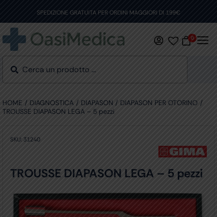
Skip
to
SPEDIZIONE GRATUITA PER ORDINI MAGGIORI DI 199€
content
0
HOME
DIAGNOSTICA
DIAPASON
DIAPASON PER OTORINO
TROUSSE DIAPASON LEGA – 5 pezzi
SKU:
31240
TROUSSE DIAPASON LEGA – 5 pezzi