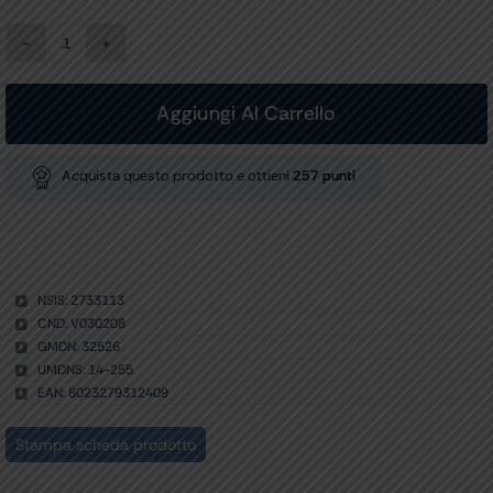
TROUSSE
DIAPASON
LEGA
-
Aggiungi Al Carrello
5
pezzi
quantità
Acquista questo prodotto e ottieni
257
punti
NSIS: 2733113
CND: V030208
GMDN: 32526
UMDNS: 14-255
EAN: 8023279312409
Stampa scheda prodotto