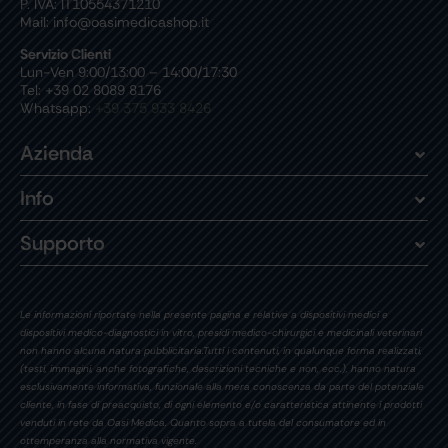
P. IVA: IT10554371210
Mail: info@oasimedicashop.it
Servizio Clienti
Lun-Ven 9:00/13:00 – 14:00/17:30
Tel: +39 02 8089 8176
Whatsapp:
+39 375 933 8426
Azienda
Info
Supporto
Le informazioni riportate nella presente pagina e relative a dispositivi medici e
dispositivi medico-diagnostici in vitro, presidi medico-chirurgici e medicinali veterinari
non hanno alcuna natura pubblicitaria.Tutti i contenuti, in qualunque forma realizzati,
(testi, immagini, anche fotografiche, descrizioni tecniche e non, ecc.), hanno natura
esclusivamente informativa, funzionale alla mera conoscenza da parte del potenziale
cliente, in fase di preacquisto, di ogni elemento e/o caratteristica attinente i prodotti
venduti in rete da Oasi Medica. Quanto sopra a tutela del consumatore ed in
ottemperanza alla normativa vigente.