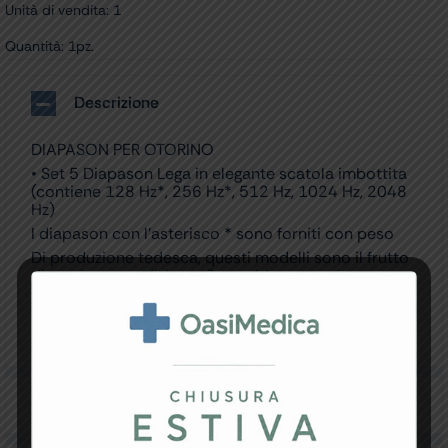
Unità di vendita: 1
Quantità: 1pz.
Descrizione
DIAPASON PER OTORINO
• Set 5 Diapason Lega in elegante scatola imbottita
(contiene 128 Hz*, 256 Hz*, 512 Hz, 1024 Hz, 2048
Hz)
I diapason con l’asterisco * sono forniti con peso
Di produzione tedesca, questi modelli sono il frutto
di una lunga tradizione. Costruiti con una lega
speciale che garantisce la massima precisione del
suono.
Made in Germany.
Specifiche Tecniche