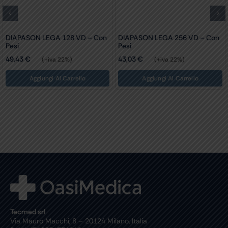
 VD – Con
DIAPASON LEGA 512 VD
DIAPASON LEGA 102
32,70
€
34,88
€
(+iva 22%)
(+iva 22%)
ello
Aggiungi Al Carrello
Tecmed srl
Via Mauro Macchi, 8 – 20124 Milano, Italia