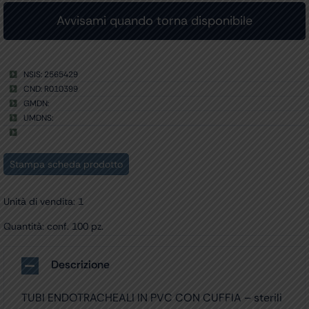
NSIS: 2565429
CND: R010399
GMDN:
UMDNS:
Stampa scheda prodotto
Unità di vendita: 1
Quantità: conf. 100 pz.
Descrizione
TUBI ENDOTRACHEALI IN PVC CON CUFFIA – sterili