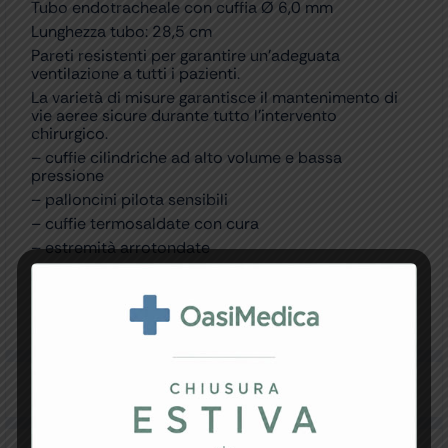
Tubo endotracheale con cuffia Ø 6,0 mm
Lunghezza tubo: 28,5 cm
Pareti resistenti per garantire un’adeguata
ventilazione a tutti i pazienti.
La varietà di misure garantisce il mantenimento di
vie aeree sicure durante tutto l’intervento
chirurgico.
– cuffie cilindriche ad alto volume e bassa
pressione
– palloncini pilota sensibili
– cuffie termosaldate con cura
– estremità arrotondate
– linee radiopache resistenti a spaccature
– occhi di Murphy lisci
– tubi termosensibili resistenti a schiacciamento
Specifiche Tecniche