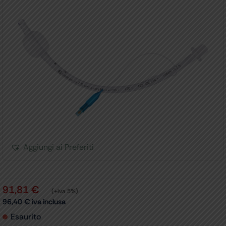
Aggiungi ai Preferiti
91,81
€
(+iva 5%)
96,40
€
iva inclusa
Esaurito