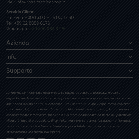
Mail: info@oasimedicashop.it
Servizio Clienti
Lun-Ven 9:00/13:00 – 14:00/17:30
Tel: +39 02 8089 8176
Whatsapp:
+39 375 933 8426
Azienda
Info
Supporto
Le informazioni riportate nella presente pagina e relative a dispositivi medici e
dispositivi medico-diagnostici in vitro, presidi medico-chirurgici e medicinali veterinari
non hanno alcuna natura pubblicitaria.Tutti i contenuti, in qualunque forma realizzati,
(testi, immagini, anche fotografiche, descrizioni tecniche e non, ecc.), hanno natura
esclusivamente informativa, funzionale alla mera conoscenza da parte del potenziale
cliente, in fase di preacquisto, di ogni elemento e/o caratteristica attinente i prodotti
venduti in rete da Oasi Medica. Quanto sopra a tutela del consumatore ed in
ottemperanza alla normativa vigente.