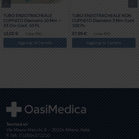
TUBO ENDOTRACHEALE
TUBO ENDOTRACHEALE NON
CUFFIATO Diametro 10 Mm –
CUFFIATO Diametro 3 Mm Conf.
33 Cm Conf. 10 Pz.
100 Pz.
13,02
€
57,99
€
(+iva 5%)
(+iva 5%)
Aggiungi Al Carrello
Aggiungi Al Carrello
Tecmed srl
Via Mauro Macchi, 8 – 20124 Milano, Italia
P. IVA: IT10554371210