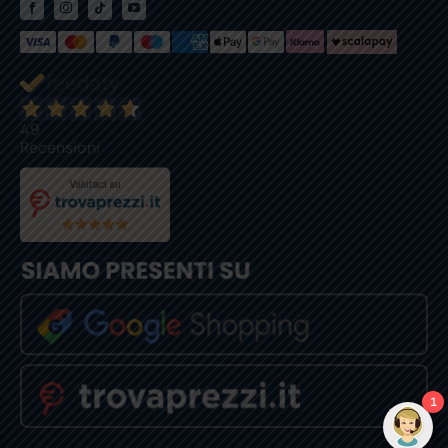
49
Recensioni
1