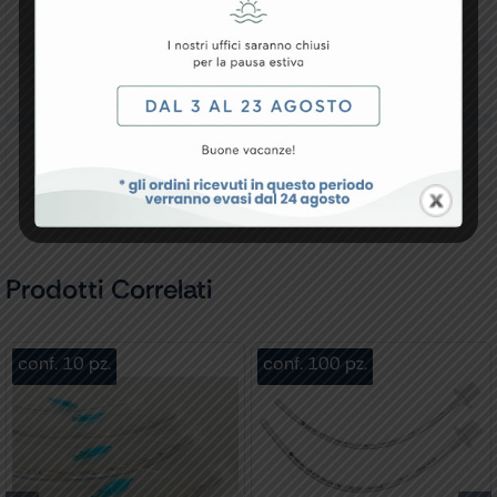
Resi e Garanzia
Downloads
Recensioni
Prodotti Correlati
conf. 10 pz.
conf. 100 pz.