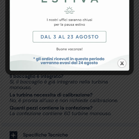
agli standard igienici richiesti in ambito medico.
FAQ – Domande e Risposte
A cosa serve la turbina monouso MIR?
Serve per eseguire test spirometrici in modo
igienico e sicuro.
È compatibile con spirometri MIR?
Sì, è progettata per dispositivi spirometrici MIR
compatibili.
Il boccaglio è integrato?
Sì, il boccaglio è già integrato nella turbina
monouso.
La turbina necessita di calibrazione?
No, è pronta all’uso e non richiede calibrazione.
Quanti pezzi contiene la confezione?
La confezione contiene 60 turbine monouso.
Specifiche Tecniche