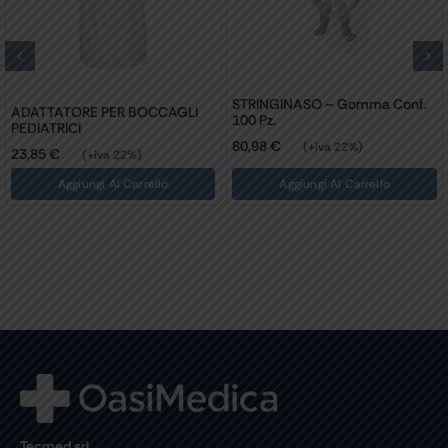
STRINGINASO – Gomma Conf.
ADATTATORE PER BOCCAGLI
100 Pz.
PEDIATRICI
80,98
€
(+iva 22%)
23,85
€
(+iva 22%)
Aggiungi Al Carrello
Aggiungi Al Carrello
Tecmed srl