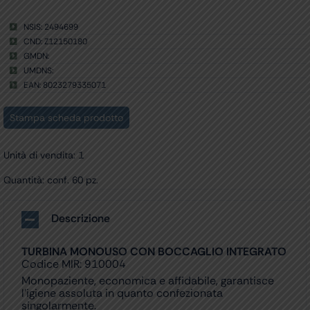
NSIS: 2494699
CND: Z12150180
GMDN:
UMDNS:
EAN: 8023279335071
Stampa scheda prodotto
Unità di vendita: 1
Quantità: conf. 60 pz.
Descrizione
TURBINA MONOUSO CON BOCCAGLIO INTEGRATO
Codice MIR: 910004
Monopaziente, economica e affidabile, garantisce
l’igiene assoluta in quanto confezionata
singolarmente.