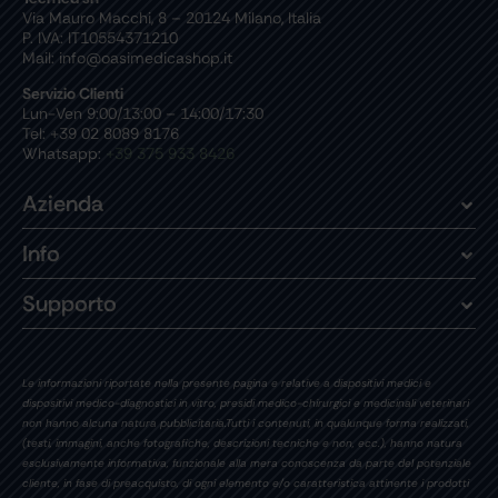
Via Mauro Macchi, 8 – 20124 Milano, Italia
P. IVA: IT10554371210
Mail: info@oasimedicashop.it
Servizio Clienti
Lun-Ven 9:00/13:00 – 14:00/17:30
Tel: +39 02 8089 8176
Whatsapp:
+39 375 933 8426
Azienda
Info
Supporto
Le informazioni riportate nella presente pagina e relative a dispositivi medici e
dispositivi medico-diagnostici in vitro, presidi medico-chirurgici e medicinali veterinari
non hanno alcuna natura pubblicitaria.Tutti i contenuti, in qualunque forma realizzati,
(testi, immagini, anche fotografiche, descrizioni tecniche e non, ecc.), hanno natura
esclusivamente informativa, funzionale alla mera conoscenza da parte del potenziale
cliente, in fase di preacquisto, di ogni elemento e/o caratteristica attinente i prodotti