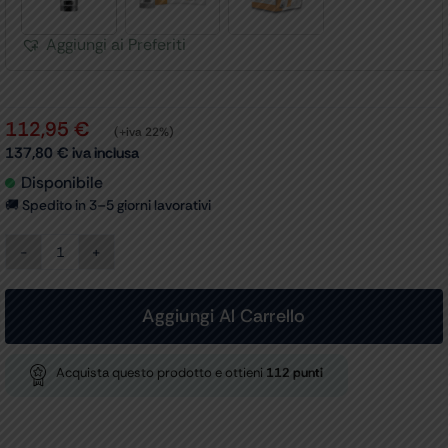
Aggiungi ai Preferiti
112,95
€
(+iva 22%)
137,80
€
iva inclusa
Disponibile
🚚 Spedito in 3–5 giorni lavorativi
TURBINA
MONOUSO
MIR
con
Aggiungi Al Carrello
boccaglio
integrato
conf.
Acquista questo prodotto e ottieni
112
punti
60
pz.
quantità