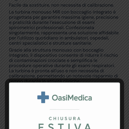
Facile da sostituire, non necessita di calibrazione.
La turbina monouso MIR con boccaglio integrato è
progettata per garantire massima igiene, precisione
e praticità durante l’esecuzione di esami
spirometrici professionali. Confezionata
singolarmente, rappresenta una soluzione affidabile
per l’utilizzo quotidiano in ambulatori, ospedali,
centri specialistici e strutture sanitarie.
Grazie alla struttura monouso con boccaglio
integrato, il dispositivo consente di ridurre il rischio
di contaminazioni crociate e semplifica le
procedure operative durante gli esami respiratori.
La turbina è pronta all’uso e non necessita di
calibrazione, permettendo un notevole risparmio di
tempo durante le attività cliniche.
Il sistema è compatibile con spirometri MIR ed è
progettato per garantire misurazioni accurate e
costanti nel tempo. La confezione da 60 pezzi è
ideale per strutture sanitarie con elevato volume di
test spirometrici e utilizzo frequente.
La qualità costruttiva e la praticità d’impiego
rendono queste turbine una scelta professionale
per chi necessita di accessori affidabili e conformi