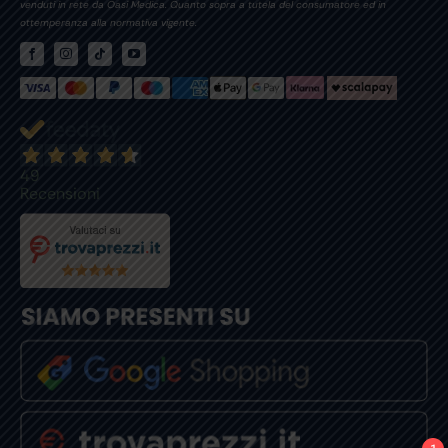
venduti in rete da Oasi Medica. Quanto sopra a tutela del consumatore ed in
ottemperanza alla normativa vigente.
49
Recensioni