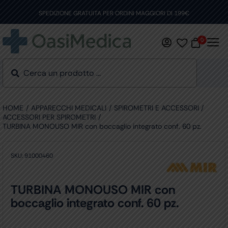
Skip
to
SPEDIZIONE GRATUITA PER ORDINI MAGGIORI DI 199€
content
0
HOME
APPARECCHI MEDICALI
SPIROMETRI E ACCESSORI
ACCESSORI PER SPIROMETRI
TURBINA MONOUSO MIR con boccaglio integrato conf. 60 pz.
SKU:
91000460
TURBINA MONOUSO MIR con
boccaglio integrato conf. 60 pz.