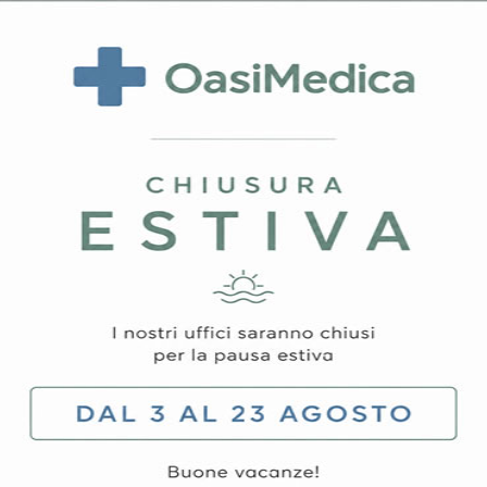
eale per l’utilizzo in ambito ospedaliero, ambulatoriale e clinico
 contribuisce a proteggere il sistema di aspirazione evitand
ccolta di liquidi e secrezioni in numerose applicazioni sanitar
no a 121°C, assicurando elevati standard igienici e la possibilit
o del livello dei liquidi raccolti durante l’utilizzo.
ca, rappresenta una soluzione pratica e resistente per il lavo
ema di aspirazione.
ci.