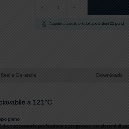
VASO
1
LITRO
Acquista questo prodotto e ottieni
21
punti
con
coperchio
-
autoclavabile
a
121°C
quantità
Resi e Garanzie
Downloads
lavabile a 121°C
oppo pieno
C è un accessorio professionale progettato per sistemi di asp