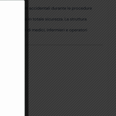
.
o traboccamenti accidentali durante le procedure
ie.
à di riutilizzo in totale sicurezza. La struttura
ro quotidiano di medici, infermieri e operatori