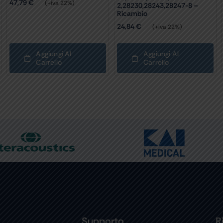
47,79
€
(+iva 22%)
2,28230,28243,28247-8 –
Ricambio
24,84
€
(+iva 22%)
Aggiungi Al
Aggiungi Al
Carrello
Carrello
Supporto
R