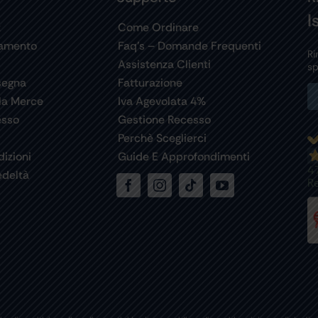
I
t
Come Ordinare
gamento
Faq’s – Domande Frequenti
Ri
Assistenza Clienti
sp
segna
Fatturazione
la Merce
Iva Agevolata 4%
esso
Gestione Recesso
Perchè Sceglierci
izioni
Guide E Approfondimenti
4
deltà
R