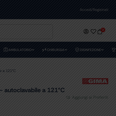
PREVENTIVI PERSONALIZZATI
Accedi/Registrati
0
AMBULATORIO
CHIRURGIA
DISINFEZIONE
e a 121°C
 autoclavabile a 121°C
Aggiungi ai Preferiti