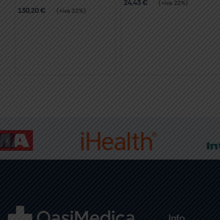
24,43
€
(+iva 22%)
130,20
€
(+iva 22%)
Info