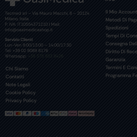
Il Mio Accoun
Tecmed srl – Via Mauro Macchi, 8 – 20124
Milano, Italia
Metodi Di Pa
P. IVA: IT10554371210 | Mail:
Spedizioni
info@oasimedicashop.it
Tempi Di Con
Servizio Clienti
Consegna Del
Lun-Ven 9:00/13:00 – 14:00/17:30
Tel: +39 02 8089 8176
Diritto Di Rec
Whatsapp:
+39 375 933 8426
Garanzia
Termini E Cond
Chi Siamo
Programma Fe
Contatti
Note Legali
Cookie Policy
Privacy Policy