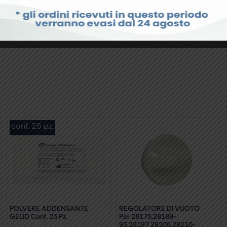
o dei liquidi.
conf. 25 pz.
POLVERE ADDENSANTE
REGOLATORE DI VUOTO
GELID Conf. 25 Pz.
Per 28175,28189-
93,28197,28205,28210-