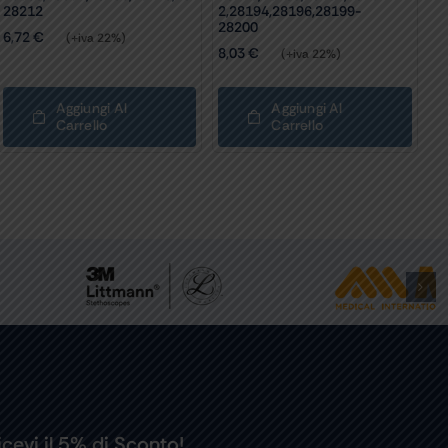
28212
2,28194,28196,28199-
28200
6,72
€
(+iva 22%)
8,03
€
(+iva 22%)
Aggiungi Al
Aggiungi Al
Carrello
Carrello
icevi il 5% di Sconto!