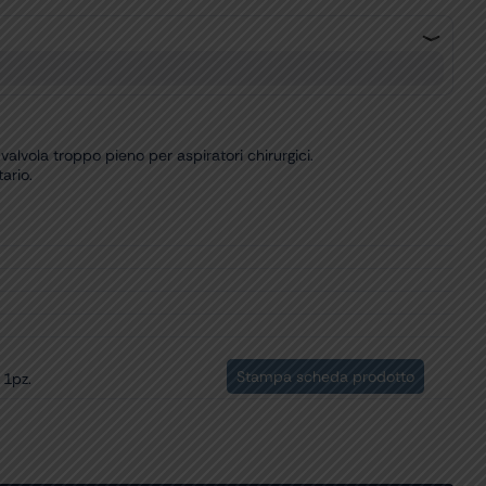
alvola troppo pieno per aspiratori chirurgici.
ario.
Stampa scheda prodotto
 1pz.