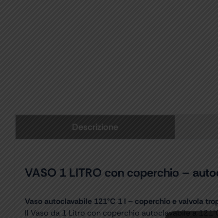
Descrizione
VASO 1 LITRO con coperchio – autoc
Vaso autoclavabile 121°C 1 l – coperchio e valvola tr
Il Vaso da 1 Litro con coperchio autoclavabile a 121°