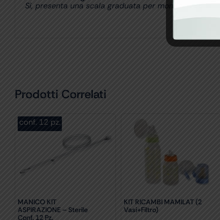
Sì, presenta una scala graduata per monitorare il livell
Prodotti Correlati
conf. 12 pz.
MANICO KIT
KIT RICAMBI MAMILAT (2
ASPIRAZIONE – Sterile
Vasi+filtro)
Conf. 12 Pz.