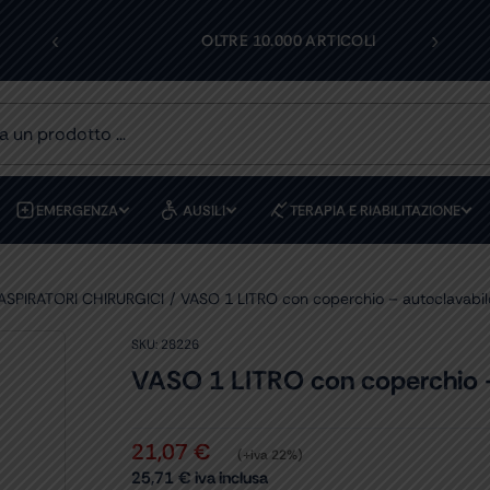
‹
›
OLI
ASSISTENZA DEDICATA
EMERGENZA
AUSILI
TERAPIA E RIABILITAZIONE
ASPIRATORI CHIRURGICI
VASO 1 LITRO con coperchio – autoclavabil
SKU:
28226
VASO 1 LITRO con coperchio –
21,07
€
(+iva 22%)
25,71
€
iva inclusa