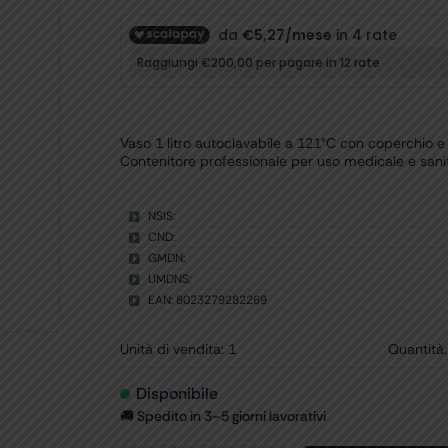
Vaso 1 litro autoclavabile a 121°C con coperchio e v
Contenitore professionale per uso medicale e sanit
NSIS:
CND:
GMDN:
UMDNS:
EAN: 8023279282269
Unità di vendita: 1
Quantità:
Disponibile
🚚 Spedito in 3–5 giorni lavorativi