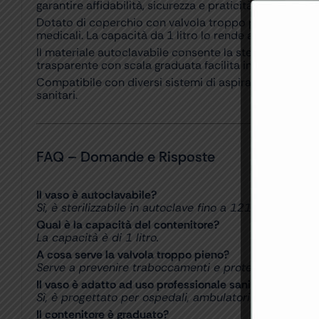
garantire affidabilità, sicurezza e praticità d’uso, è id
Dotato di coperchio con valvola troppo pieno, il vaso
medicali. La capacità da 1 litro lo rende adatto alla ra
Il materiale autoclavabile consente la sterilizzazione fi
trasparente con scala graduata facilita inoltre il controll
Compatibile con diversi sistemi di aspirazione chirurgi
sanitari.
FAQ – Domande e Risposte
Il vaso è autoclavabile?
Sì, è sterilizzabile in autoclave fino a 121°C.
Qual è la capacità del contenitore?
La capacità è di 1 litro.
A cosa serve la valvola troppo pieno?
Serve a prevenire traboccamenti e proteggere il sist
Il vaso è adatto ad uso professionale sanitario?
Sì, è progettato per ospedali, ambulatori e studi medi
Il contenitore è graduato?