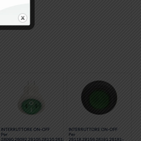
INTERRUTTORE ON-OFF
INTERRUTTORE ON-OFF
Per
Per
28060,28092,28105,28110,28189,28209-
28118,28159,28161,28191-