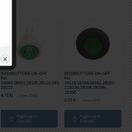
INTERRUTTORE ON-OFF
INTERRUTTORE ON-OFF
Per
Per
28060,28092,28105,28110,28189,28209-
28118,28159,28161,28191-
28212
2,28194,28196,28199-
28200
6,72
€
(+iva 22%)
8,03
€
(+iva 22%)
Aggiungi Al
Aggiungi Al
Carrello
Carrello