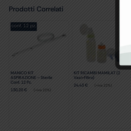
Prodotti Correlati
conf. 12 pz.
MANICO KIT
KIT RICAMBI MAMILAT (2
ASPIRAZIONE – Sterile
Vasi+filtro)
Conf. 12 Pz.
24,43
€
(+iva 22%)
130,20
€
(+iva 22%)