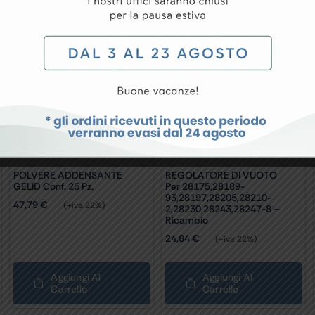
conf. 25 pz.
POLVERE ADDENSANTE
REGOLATORE DI VUOTO
GELID Conf. 25 Pz.
Per 28175,28189-
93,28197,28205,28210-
47,79
€
(+iva 22%)
2,28230,28243,28247-8 –
Ricambio
24,84
€
(+iva 22%)
Aggiungi Al
Aggiungi Al
Carrello
Carrello