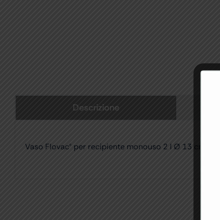
Descrizione
Vaso Flovac® per recipiente monouso 2 l Ø 13 cm so