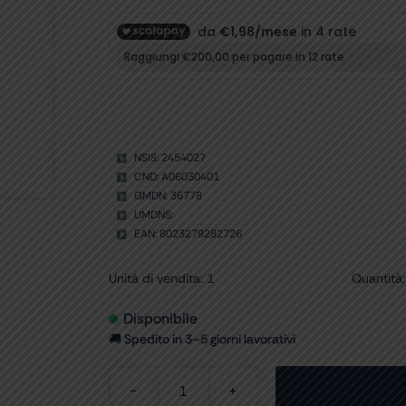
NSIS: 2454027
CND: A06030401
GMDN: 36778
UMDNS:
EAN: 8023279282726
Unità di vendita: 1
Quantità:
Disponibile
🚚 Spedito in 3–5 giorni lavorativi
VASO