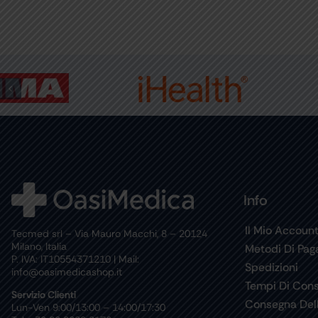
Info
Il Mio Accoun
Tecmed srl – Via Mauro Macchi, 8 – 20124
Milano, Italia
Metodi Di Pa
P. IVA: IT10554371210 | Mail:
Spedizioni
info@oasimedicashop.it
Tempi Di Con
Servizio Clienti
Consegna Del
Lun-Ven 9:00/13:00 – 14:00/17:30