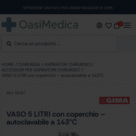
Skip
to
SPEDIZIONE GRATUITA PER ORDINI MAGGIORI DI 199€
content
0
HOME
CHIRURGIA
ASPIRATORI CHIRURGICI
ACCESSORI PER ASPIRATORI CHIRURGICI
VASO 5 LITRI con coperchio – autoclavabile a 143°C
SKU:
28187
VASO 5 LITRI con coperchio –
autoclavabile a 143°C