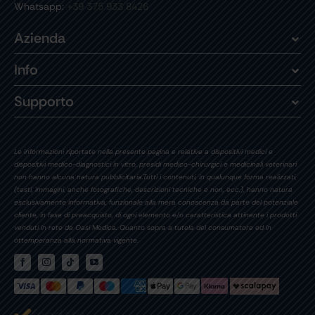
Whatsapp:
+39 375 933 8426
Azienda
Info
Supporto
Le informazioni riportate nella presente pagina e relative a dispositivi medici e
dispositivi medico-diagnostici in vitro, presidi medico-chirurgici e medicinali veterinari
non hanno alcuna natura pubblicitaria.Tutti i contenuti, in qualunque forma realizzati,
(testi, immagini, anche fotografiche, descrizioni tecniche e non, ecc.), hanno natura
esclusivamente informativa, funzionale alla mera conoscenza da parte del potenziale
cliente, in fase di preacquisto, di ogni elemento e/o caratteristica attinente i prodotti
venduti in rete da Oasi Medica. Quanto sopra a tutela del consumatore ed in
ottemperanza alla normativa vigente.