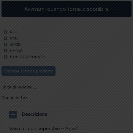
NSIS:
CND:
GMDN:
UMDNS:
EAN: 8023279281873
Stampa scheda prodotto
Unità di vendita: 1
Quantità: 1pz.
Descrizione
Vaso 5 l con coperchio – Apec®