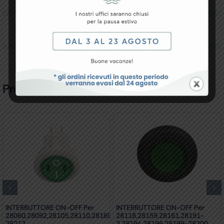
Recensioni
Prodotti Correlati
INTERRUTTORE ON-OFF Per
INTERRUTTORE ON-OFF Per
28060,28092,28105,28110,28189,28209-
28118,28159,28161,28191-
28212
2,28194,28196,28199-28200