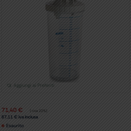
Aggiungi ai Preferiti
71,40
€
(+iva 22%)
87,11
€
iva inclusa
Esaurito