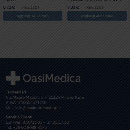
6,72
€
8,03
€
(+iva 22%)
(+iva 22%)
Aggiungi Al Carrello
Aggiungi Al Carrello
Tecmed srl
Via Mauro Macchi, 8 – 20124 Milano, Italia
P. IVA: IT10554371210
Mail: info@oasimedicashop.it
Servizio Clienti
Lun-Ven 9:00/13:00 – 14:00/17:30
Tel: +39 02 8089 8176