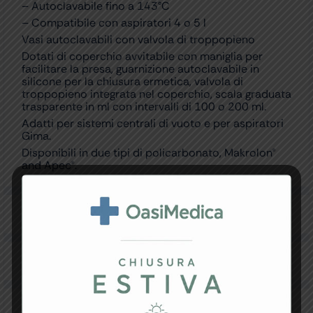
– Autoclavabile fino a 143°C
– Compatibile con aspiratori 4 o 5 l
Vasi autoclavabili con valvola di troppopieno
Dotati di coperchio avvitabile con maniglia per
facilitare la presa, guarnizione autoclavabile in
silicone per la chiusura ermetica, valvola di
troppopieno integrata nel coperchio, scala graduata
trasparente in ml con intervalli di 100 o 200 ml.
Adatti per sistemi centrali di vuoto e per aspiratori
Gima.
Disponibili in due tipi di policarbonato, Makrolon®
and Apec®.
Specifiche Tecniche
Resi e Garanzia
Downloads