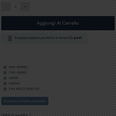
VASO
MONOUSO
300
ml
Aggiungi Al Carrello
con
filtro
quantità
Acquista questo prodotto e ottieni
21
punti
NSIS: 969892
CND: A0699
GMDN:
UMDNS:
EAN: 8023279281781
Stampa scheda prodotto
Unità di vendita: 1