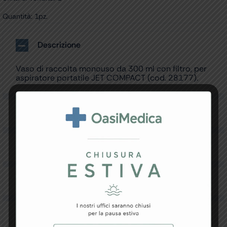
Quantità: 1pz.
Descrizione
Vaso di raccolta monouso da 300 ml con filtro, per
aspiratore portatile JET COMPACT (cod. 28177).
Specifiche Tecniche
Resi e Garanzia
Downloads
Recensioni