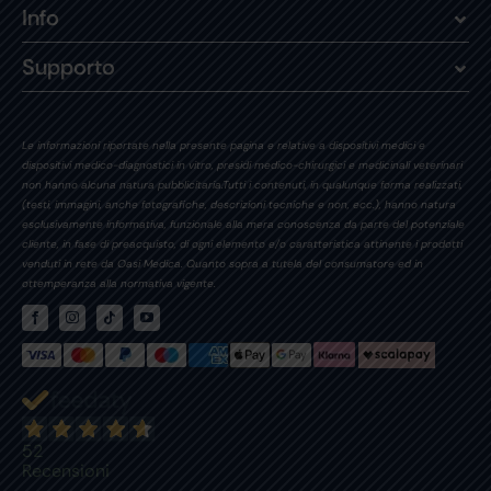
Info
Supporto
Le informazioni riportate nella presente pagina e relative a dispositivi medici e
dispositivi medico-diagnostici in vitro, presidi medico-chirurgici e medicinali veterinari
non hanno alcuna natura pubblicitaria.Tutti i contenuti, in qualunque forma realizzati,
(testi, immagini, anche fotografiche, descrizioni tecniche e non, ecc.), hanno natura
esclusivamente informativa, funzionale alla mera conoscenza da parte del potenziale
cliente, in fase di preacquisto, di ogni elemento e/o caratteristica attinente i prodotti
venduti in rete da Oasi Medica. Quanto sopra a tutela del consumatore ed in
ottemperanza alla normativa vigente.
52
Recensioni