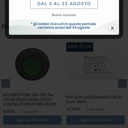
Prodotti Correlati
conf. 25 pz.
INTERRUTTORE ON-OFF Per
POLVERE ADDENSANTE GELID
28118,28159,28161,28191-
Conf. 25 Pz.
2,28194,28196,28199-28200
47,79
€
(+iva 22%)
8,03
€
(+iva 22%)
Aggiungi Al Carrello
Aggiungi Al Carrello