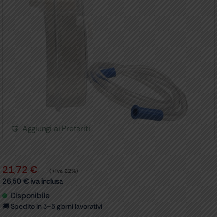
Aggiungi ai Preferiti
21,72
€
(+iva 22%)
26,50
€
iva inclusa
Disponibile
🚚 Spedito in 3–5 giorni lavorativi