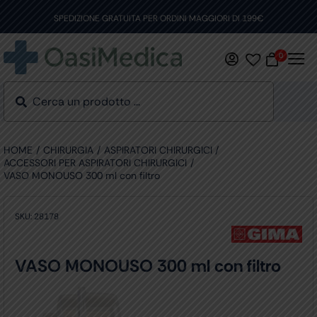
Skip
to
SPEDIZIONE GRATUITA PER ORDINI MAGGIORI DI 199€
content
0
HOME
CHIRURGIA
ASPIRATORI CHIRURGICI
ACCESSORI PER ASPIRATORI CHIRURGICI
VASO MONOUSO 300 ml con filtro
SKU:
28178
VASO MONOUSO 300 ml con filtro