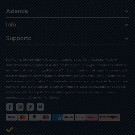
Azienda
Info
Supporto
Le informazioni riportate nella presente pagina e relative a dispositivi medici e
dispositivi medico-diagnostici in vitro, presidi medico-chirurgici e medicinali veterinari
non hanno alcuna natura pubblicitaria.Tutti i contenuti, in qualunque forma realizzati,
(testi, immagini, anche fotografiche, descrizioni tecniche e non, ecc.), hanno natura
esclusivamente informativa, funzionale alla mera conoscenza da parte del potenziale
cliente, in fase di preacquisto, di ogni elemento e/o caratteristica attinente i prodotti
venduti in rete da Oasi Medica. Quanto sopra a tutela del consumatore ed in
ottemperanza alla normativa vigente.