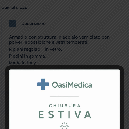
Quantità: 1pz.
Descrizione
Armadio con struttura in acciaio verniciato con
polveri epossidiche e vetri temperati.
Ripiani regolabili in vetro.
Piedini in gomma.
Made in Italy.
Specifiche Tecniche
Resi e Garanzia
Downloads