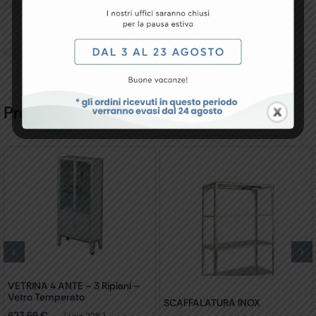
Recensioni
Prodotti Correlati
VETRINA 4 ANTE – 3 Ripiani –
Vetro Temperato
SCAFFALATURA INOX
623,69
€
(+iva 22%)