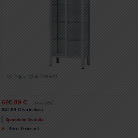
Aggiungi ai Preferiti
690,89
€
(+iva 22%)
842,89
€
iva inclusa
Spedizione Gratuita
Ultimi 9 rimasti