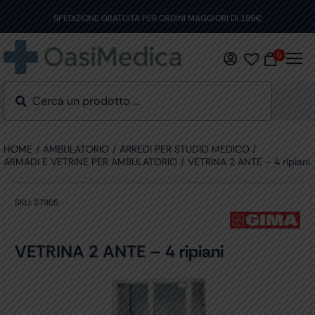
Skip
to
SPEDIZIONE GRATUITA PER ORDINI MAGGIORI DI 199€
content
0
HOME
AMBULATORIO
ARREDI PER STUDIO MEDICO
ARMADI E VETRINE PER AMBULATORIO
VETRINA 2 ANTE – 4 ripiani
SKU:
27905
VETRINA 2 ANTE – 4 ripiani