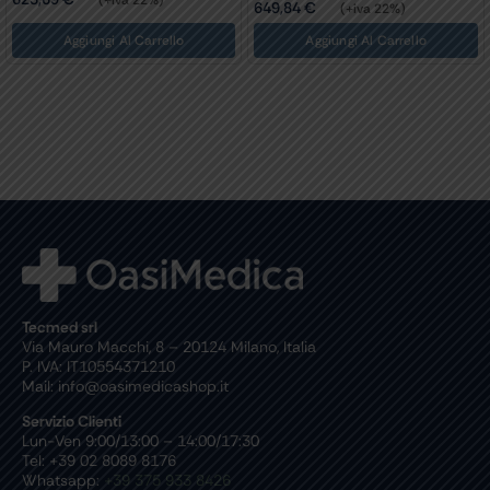
649,84
€
(+iva 22%)
Aggiungi Al Carrello
Aggiungi Al Carrello
Tecmed srl
Via Mauro Macchi, 8 – 20124 Milano, Italia
P. IVA: IT10554371210
Mail: info@oasimedicashop.it
Servizio Clienti
Lun-Ven 9:00/13:00 – 14:00/17:30
Tel: +39 02 8089 8176
Whatsapp:
+39 375 933 8426