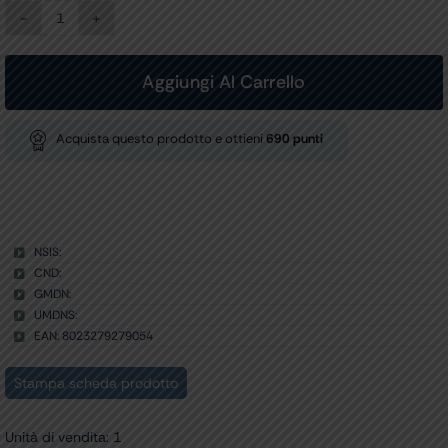
VETRINA
2
ANTE
-
Aggiungi Al Carrello
4
ripiani
quantità
Acquista questo prodotto e ottieni
690
punti
NSIS:
CND:
GMDN:
UMDNS:
EAN: 8023279279054
Stampa scheda prodotto
Unità di vendita: 1