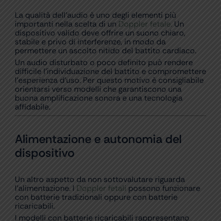
La qualità dell’audio è uno degli elementi più
importanti nella scelta di un
Doppler fetale.
Un
dispositivo valido deve offrire un suono chiaro,
stabile e privo di interferenze, in modo da
permettere un ascolto nitido del battito cardiaco.
Un audio disturbato o poco definito può rendere
difficile l’individuazione del battito e compromettere
l’esperienza d’uso. Per questo motivo è consigliabile
orientarsi verso modelli che garantiscono una
buona amplificazione sonora e una tecnologia
affidabile.
Alimentazione e autonomia del
dispositivo
Un altro aspetto da non sottovalutare riguarda
l’alimentazione. I
Doppler fetali
possono funzionare
con batterie tradizionali oppure con batterie
ricaricabili.
I modelli con batterie ricaricabili rappresentano