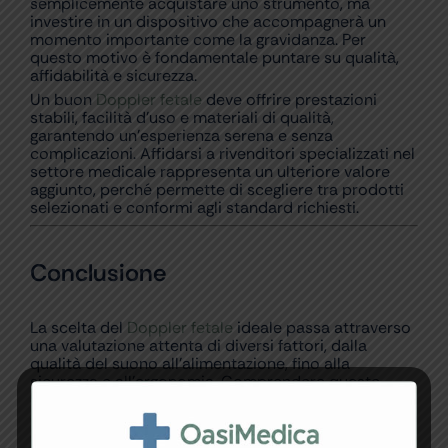
semplicemente acquistare uno strumento, ma
investire in un dispositivo che accompagnerà un
momento importante come la gravidanza. Per
questo motivo è fondamentale puntare su qualità,
affidabilità e sicurezza.
Un buon
Doppler fetale
deve offrire prestazioni
stabili, facilità d’uso e materiali di qualità,
garantendo un’esperienza serena e senza
complicazioni. Affidarsi a rivenditori specializzati nel
settore medicale rappresenta un ulteriore valore
aggiunto, perché permette di scegliere tra prodotti
selezionati e conformi agli standard richiesti.
Conclusione
La scelta del
Doppler fetale
ideale passa attraverso
una valutazione attenta di diversi fattori, dalla
qualità del suono all’alimentazione, fino alla
sicurezza e all’ergonomia. Comprendere queste
caratteristiche consente di evitare acquisti impulsivi
e di individuare il dispositivo più adatto alle proprie
esigenze.