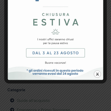
Investire in un prodotto affidabile significa vivere
con maggiore serenità il percorso della gravidanza,
avendo sempre a disposizione uno strumento utile e
sicuro. Sul sito OasiMedicaShop è possibile trovare
una selezione di
Doppler fetali
pensati per garantire
qualità e affidabilità, accompagnando ogni cliente
verso una scelta consapevole.
Condividi sui Social
Categorie
Guide all’acquisto
Emergenza e Primo Soccorso