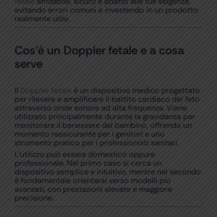
fetale
affidabile, sicuro e adatto alle tue esigenze,
evitando errori comuni e investendo in un prodotto
realmente utile.
Cos’è un Doppler fetale e a cosa
serve
Il
Doppler fetale
è un dispositivo medico progettato
per rilevare e amplificare il battito cardiaco del feto
attraverso onde sonore ad alta frequenza. Viene
utilizzato principalmente durante la gravidanza per
monitorare il benessere del bambino, offrendo un
momento rassicurante per i genitori e uno
strumento pratico per i professionisti sanitari.
L’utilizzo può essere domestico oppure
professionale. Nel primo caso si cerca un
dispositivo semplice e intuitivo, mentre nel secondo
è fondamentale orientarsi verso modelli più
avanzati, con prestazioni elevate e maggiore
precisione.