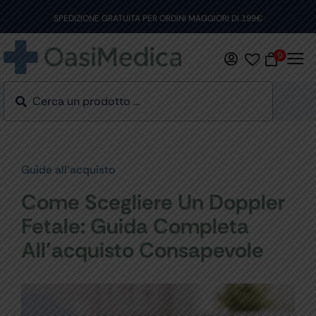
Skip
to
SPEDIZIONE GRATUITA PER ORDINI MAGGIORI DI 199€
content
0
Guide all'acquisto
Come Scegliere Un Doppler
Fetale: Guida Completa
All’acquisto Consapevole