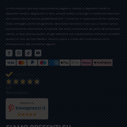
Le informazioni riportate nella presente pagina e relative a dispositivi medici e
dispositivi medico-diagnostici in vitro, presidi medico-chirurgici e medicinali veterinari
non hanno alcuna natura pubblicitaria.Tutti i contenuti, in qualunque forma realizzati,
(testi, immagini, anche fotografiche, descrizioni tecniche e non, ecc.), hanno natura
esclusivamente informativa, funzionale alla mera conoscenza da parte del potenziale
cliente, in fase di preacquisto, di ogni elemento e/o caratteristica attinente i prodotti
venduti in rete da Oasi Medica. Quanto sopra a tutela del consumatore ed in
ottemperanza alla normativa vigente.
49
Recensioni