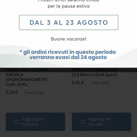
conf. 10 pz.
PRESS SAN – GUAINA
SPIRALE GOMMA NERA
IGIENICA
(2,5 Metri=42/46 Spire)
SFIGMOMANOMETRI
6,31
€
(+iva 22%)
Conf. 10 Pz.
5,25
€
(+iva 22%)
Aggiungi Al
Aggiungi Al
Carrello
Carrello