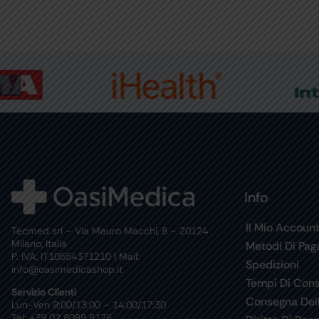
Info
Il Mio Accoun
Tecmed srl – Via Mauro Macchi, 8 – 20124
Milano, Italia
Metodi Di Pa
P. IVA: IT10554371210 | Mail:
Spedizioni
info@oasimedicashop.it
Tempi Di Con
Servizio Clienti
Consegna Del
Lun-Ven 9:00/13:00 – 14:00/17:30
Tel: +39 02 8089 8176