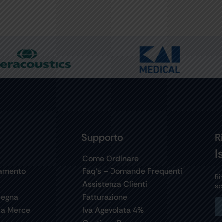
Supporto
R
I
t
Come Ordinare
gamento
Faq’s – Domande Frequenti
Ri
Assistenza Clienti
sp
segna
Fatturazione
la Merce
Iva Agevolata 4%