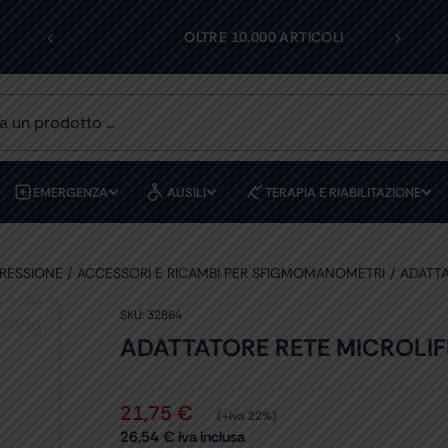
‹
›
OLTRE 10.000 ARTICOLI
ASSI
EMERGENZA
AUSILI
TERAPIA E RIABILITAZIONE
PRESSIONE
ACCESSORI E RICAMBI PER SFIGMOMANOMETRI
ADATTA
SKU:
32864
ADATTATORE RETE MICROLIFE
21,75
€
(+iva 22%)
26,54
€
iva inclusa