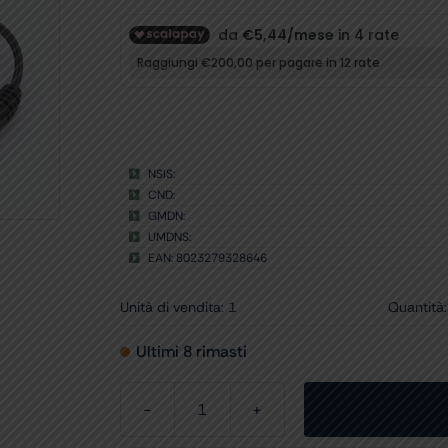
NSIS:
CND:
GMDN:
UMDNS:
EAN: 8023279328646
Unità di vendita: 1
Quantità:
Ultimi 8 rimasti
ADATTATORE
RETE