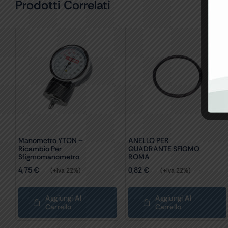
Prodotti Correlati
Manometro YTON –
ANELLO PER
Ricambio Per
QUADRANTE SFIGMO
Sfigmomanometro
ROMA
4,75
€
0,82
€
(+iva 22%)
(+iva 22%)
Aggiungi Al
Aggiungi Al
Carrello
Carrello