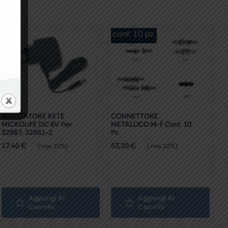
conf. 10 pz.
ADATTATORE RETE
CONNETTORE
MICROLIFE DC 6V Per
METALLICO M-F Conf. 10
32867, 32881-2
Pz.
17,40
€
53,20
€
(+iva 22%)
(+iva 22%)
Aggiungi Al
Aggiungi Al
Carrello
Carrello