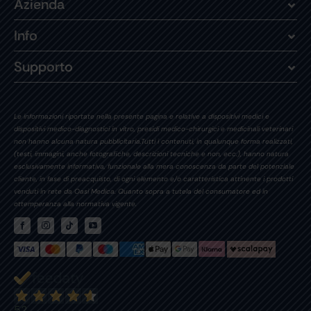
Azienda
Info
Supporto
Le informazioni riportate nella presente pagina e relative a dispositivi medici e
dispositivi medico-diagnostici in vitro, presidi medico-chirurgici e medicinali veterinari
non hanno alcuna natura pubblicitaria.Tutti i contenuti, in qualunque forma realizzati,
(testi, immagini, anche fotografiche, descrizioni tecniche e non, ecc.), hanno natura
esclusivamente informativa, funzionale alla mera conoscenza da parte del potenziale
cliente, in fase di preacquisto, di ogni elemento e/o caratteristica attinente i prodotti
venduti in rete da Oasi Medica. Quanto sopra a tutela del consumatore ed in
ottemperanza alla normativa vigente.
52