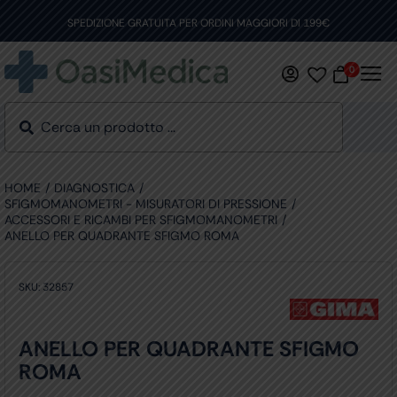
Skip
to
SPEDIZIONE GRATUITA PER ORDINI MAGGIORI DI 199€
content
0
HOME
DIAGNOSTICA
SFIGMOMANOMETRI - MISURATORI DI PRESSIONE
ACCESSORI E RICAMBI PER SFIGMOMANOMETRI
ANELLO PER QUADRANTE SFIGMO ROMA
SKU:
32857
ANELLO PER QUADRANTE SFIGMO
ROMA