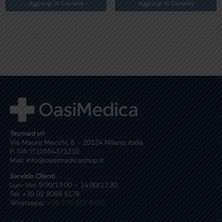
ggiungi Al Carrello
Aggiungi Al Carrello
Ag
Tecmed srl
Via Mauro Macchi, 8 – 20124 Milano, Italia
P. IVA: IT10554371210
Mail: info@oasimedicashop.it
Servizio Clienti
Lun-Ven 9:00/13:00 – 14:00/17:30
Tel: +39 02 8089 8176
Whatsapp:
+39 375 933 8426