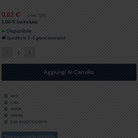
0,82
€
(+iva 22%)
1,00
€
iva inclusa
Disponibile
🚚 Spedito in 3–5 giorni lavorativi
ANELLO
PER
QUADRANTE
SFIGMO
Aggiungi Al Carrello
ROMA
quantità
NSIS:
CND:
GMDN:
UMDNS:
EAN: 8023279328578
Stampa scheda prodotto