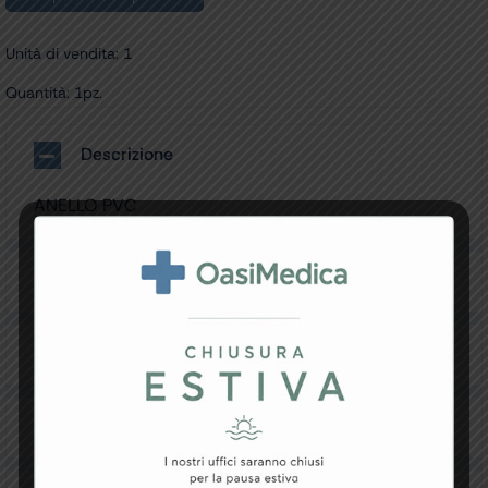
Unità di vendita: 1
Quantità: 1pz.
Descrizione
ANELLO PVC
Specifiche Tecniche
Resi e Garanzia
Downloads