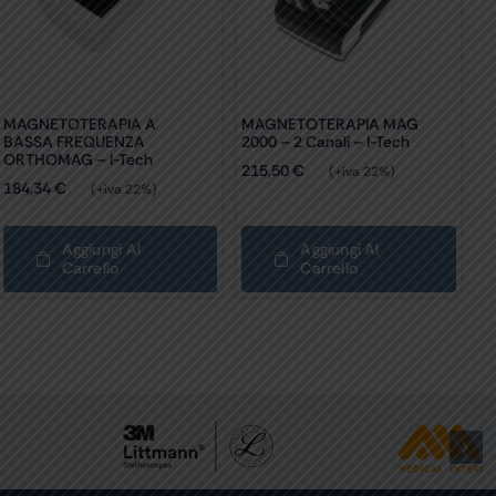
MAGNETOTERAPIA A
MAGNETOTERAPIA MAG
BASSA FREQUENZA
2000 – 2 Canali – I-Tech
ORTHOMAG – I-Tech
215,50
€
(+iva 22%)
184,34
€
(+iva 22%)
Aggiungi Al
Aggiungi Al
Carrello
Carrello