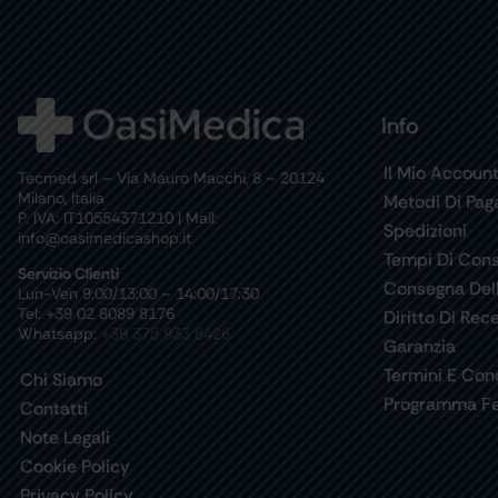
Info
Il Mio Accoun
Tecmed srl – Via Mauro Macchi, 8 – 20124
Milano, Italia
Metodi Di Pa
P. IVA: IT10554371210 | Mail:
Spedizioni
info@oasimedicashop.it
Tempi Di Con
Servizio Clienti
Consegna Del
Lun-Ven 9:00/13:00 – 14:00/17:30
Tel: +39 02 8089 8176
Diritto Di Rec
Whatsapp:
+39 375 933 8426
Garanzia
Termini E Cond
Chi Siamo
Programma Fe
Contatti
Note Legali
Cookie Policy
Privacy Policy