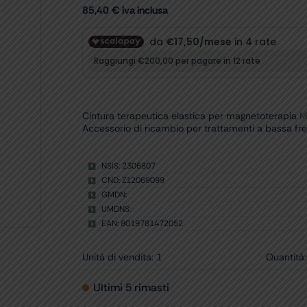
85,40
€
iva inclusa
Cintura terapeutica elastica per magnetoterapia
M
Accessorio di ricambio per trattamenti a bassa fr
NSIS: 2306807
CND: Z12069099
GMDN:
UMDNS:
EAN: 8019781472052
Unità di vendita: 1
Quantità:
Ultimi 5 rimasti