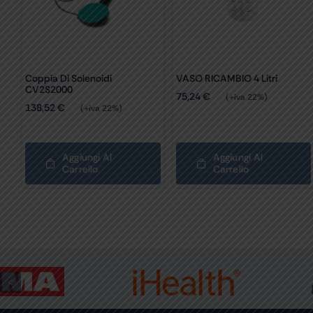
Coppia Di Solenoidi
VASO RICAMBIO 4 Litri
CV2S2000
75,24
€
(+iva 22%)
138,52
€
(+iva 22%)
Aggiungi Al
Aggiungi Al
Carrello
Carrello