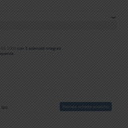
AG 2000
con 3 solenoidi integrati.
equenza.
Stampa scheda prodotto
 1pz.