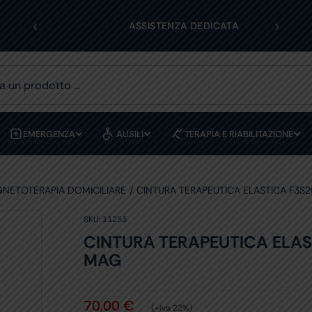
‹
›
OLI
ASSISTENZA DEDICATA
EMERGENZA
AUSILI
TERAPIA E RIABILITAZIONE
NETOTERAPIA DOMICILIARE
CINTURA TERAPEUTICA ELASTICA F3S
SKU:
11253
CINTURA TERAPEUTICA ELAS
MAG
70,00
€
(+iva 22%)