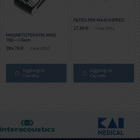
FILTRO PER MAXI ASPEED
17,30
€
(+iva 22%)
MAGNETOTERAPIA MAG
700 – I-Tech
284,76
€
(+iva 22%)
Aggiungi Al
Aggiungi Al
Carrello
Carrello