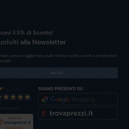
icevi il 5% di Sconto!
scriviti alla Newsletter
mani sempre aggiornato sulle nostre novità, sconti e promozioni
eciali!
Iscriviti
9
ecensioni