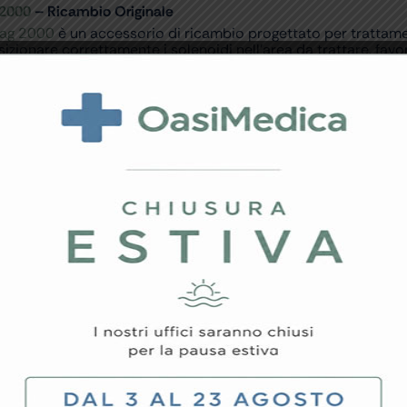
 2000
– Ricambio Originale
Mag 2000
è un accessorio di ricambio progettato per trattame
osizionare correttamente i solenoidi nell’area da trattare, f
 questa fascia terapeutica è indicata per applicazioni su dive
na vestibilità confortevole e una corretta aderenza al corpo, 
compatibili, rappresenta una soluzione utile per mantenere l’
ata per trattamenti domiciliari e professionali finalizzati al
lizzo, la cintura terapeutica costituisce un accessorio indispen
 i trattamenti di magnetoterapia.