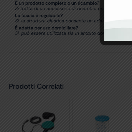
È un prodotto completo o un ricambio?
Si tratta di un accessorio di ricambio per apparecchi
La fascia è regolabile?
Sì, la struttura elastica consente un adattamento con
È adatta per uso domiciliare?
Sì, può essere utilizzata sia in ambito domestico che 
Prodotti Correlati