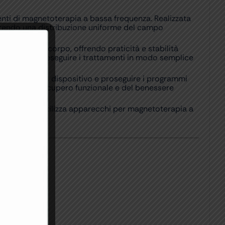
nti di magnetoterapia a bassa frequenza. Realizzata
avorendo una distribuzione uniforme del campo
rse zone del corpo, offrendo praticità e stabilità
permettendo di eseguire i trattamenti in modo semplice
efficienza del dispositivo e proseguire i programmi
 supporto del recupero funzionale e del benessere
sabile per chi utilizza apparecchi per magnetoterapia a