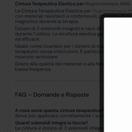
Cintura Terapeutica Elastica per
Magnetoterapia MAG
La Cintura Terapeutica Elastica per
Magnetoterapia 
con materiali resistenti e confortevoli, consente di p
magnetico durante la terapia.
Dotata di 3 solenoidi integrati e cavo di collegamento,
durante l’utilizzo. La struttura elastica garantisce u
ed efficace.
Ideale come ricambio per i sistemi di magnetoterapia 
terapeutici senza interruzioni. È particolarmente indic
muscolo-articolare.
Grazie alla qualità dei materiali e alla facilità di uti
bassa frequenza.
FAQ – Domande e Risposte
A cosa serve questa cintura terapeutica?
Serve per applicare correttamente i solenoidi durante
Quanti solenoidi integra la fascia?
La cintura è dotata di 3 solenoidi integrati.