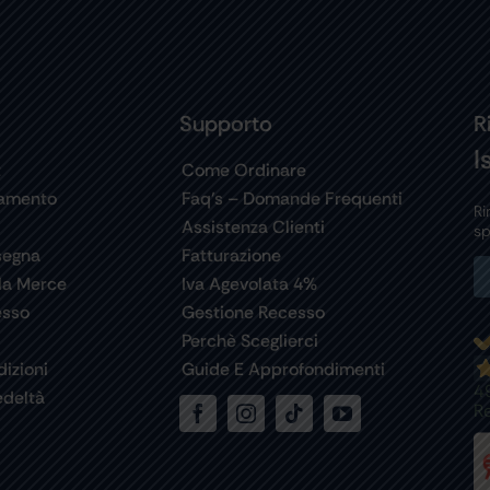
Supporto
R
I
t
Come Ordinare
gamento
Faq’s – Domande Frequenti
Ri
Assistenza Clienti
sp
segna
Fatturazione
la Merce
Iva Agevolata 4%
esso
Gestione Recesso
Perchè Sceglierci
izioni
Guide E Approfondimenti
4
deltà
R