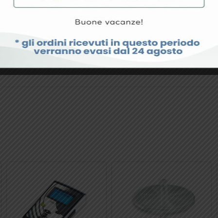
 compatibili.
fortevole al corpo.
professionale.