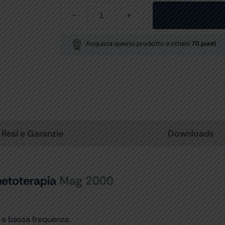
CINTURA
TERAPEUTICA
ELASTICA
Acquista questo prodotto e ottieni
70
punti
F3S2000
per
MAGNETOTERAPIA
MAG
quantità
Resi e Garanzie
Downloads
netoterapia
Mag 2000
 a bassa frequenza.