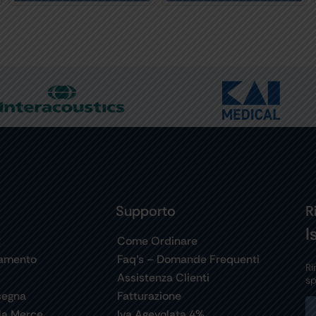
Supporto
R
I
t
Come Ordinare
gamento
Faq’s – Domande Frequenti
Ri
Assistenza Clienti
sp
segna
Fatturazione
la Merce
Iva Agevolata 4%