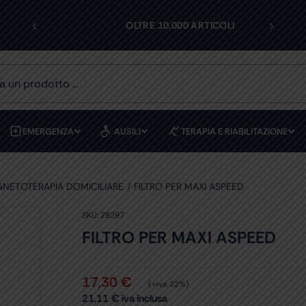
‹
›
I
OLTRE 10.000 ARTICOLI
EMERGENZA
AUSILI
TERAPIA E RIABILITAZIONE
NETOTERAPIA DOMICILIARE
FILTRO PER MAXI ASPEED
SKU:
28297
FILTRO PER MAXI ASPEED
17,30
€
(+iva 22%)
21,11
€
iva inclusa