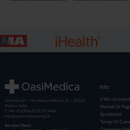
Info
Il Mio Accoun
Tecmed srl – Via Mauro Macchi, 8 – 20124
Milano, Italia
Metodi Di Pa
P. IVA: IT10554371210 | Mail:
Spedizioni
info@oasimedicashop.it
Tempi Di Con
Servizio Clienti
Consegna Del