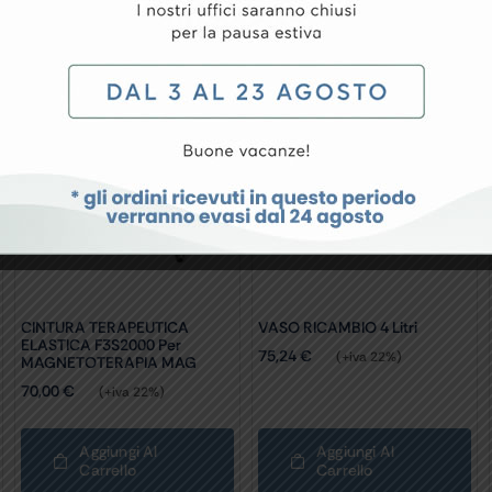
CINTURA TERAPEUTICA
VASO RICAMBIO 4 Litri
ELASTICA F3S2000 Per
75,24
€
(+iva 22%)
MAGNETOTERAPIA MAG
70,00
€
(+iva 22%)
Aggiungi Al
Aggiungi Al
Carrello
Carrello