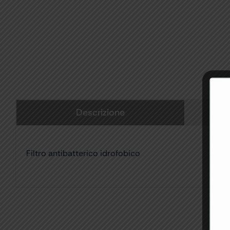
Descrizione
Filtro antibatterico idrofobico