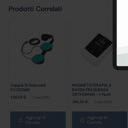
Prodotti Correlati
Coppia Di Solenoidi
MAGNETOTERAPIA A
CV2S2000
BASSA FREQUENZA
ORTHOMAG – I-Tech
138,52
€
(+iva 22%)
184,34
€
(+iva 22%)
Aggiungi Al
Aggiungi Al
Carrello
Carrello