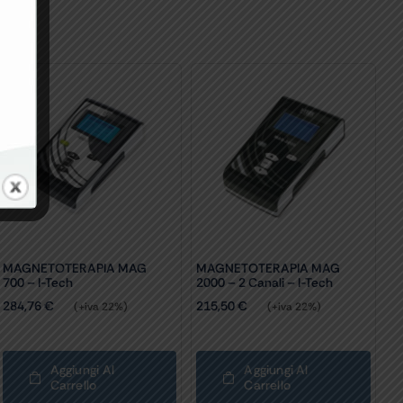
MAGNETOTERAPIA MAG
MAGNETOTERAPIA MAG
700 – I-Tech
2000 – 2 Canali – I-Tech
284,76
€
215,50
€
(+iva 22%)
(+iva 22%)
Aggiungi Al
Aggiungi Al
Carrello
Carrello