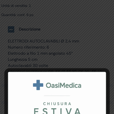
Unità di vendita: 1
Quantità: conf. 6 pz.
Descrizione
ELETTRODI AUTOCLAVABILI Ø 2,4 mm
Numero riferimento: 6
Elettrodo a filo 1 mm angolato 45°
Lunghezza 5 cm
Autoclavabli 30 volte
Istruzioni multilingue: GB, FR, IT, ES PT, DE, NL, SE, LT,
PL, CZ, HU, HR, RO, GR, Arabo
Specifiche Tecniche
Resi e Garanzia