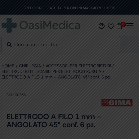
Skip
to
SPEDIZIONE GRATUITA PER ORDINI MAGGIORI DI 199€
content
0
HOME
CHIRURGIA
ACCESSORI PER ELETTROBISTURI
ELETTRODI RIUTILIZZABILI PER ELETTROCHIRURGIA
ELETTRODO A FILO 1 mm – ANGOLATO 45° conf. 6 pz.
SKU:
30335
ELETTRODO A FILO 1 mm –
ANGOLATO 45° conf. 6 pz.