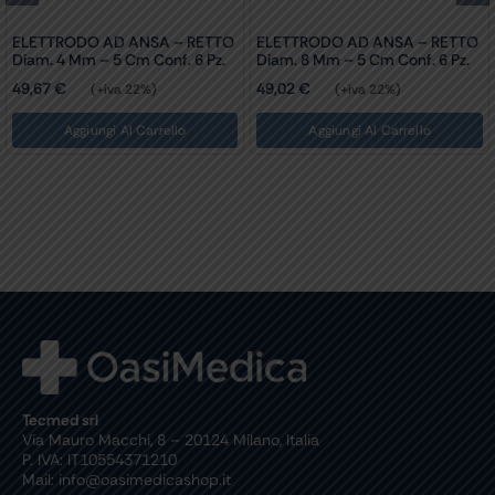
ELETTRODO AD ANSA – RETTO
ELETTRODO AD UNCINO –
Diam. 8 Mm – 5 Cm Conf. 6 Pz.
ANGOLATO 45° Conf. 6 Pz.
49,02
€
49,02
€
(+iva 22%)
(+iva 22%)
Aggiungi Al Carrello
Aggiungi Al Carrello
Tecmed srl
Via Mauro Macchi, 8 – 20124 Milano, Italia
P. IVA: IT10554371210
Mail: info@oasimedicashop.it