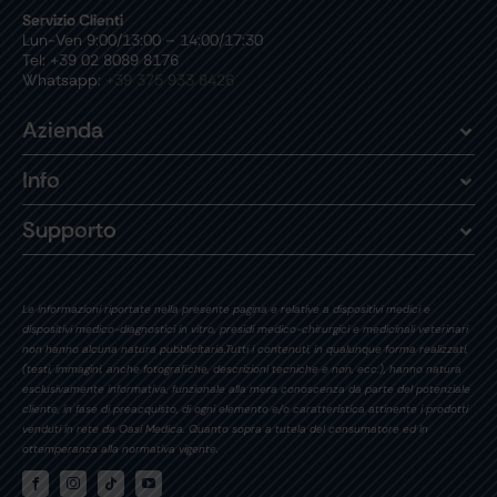
Servizio Clienti
Lun-Ven 9:00/13:00 – 14:00/17:30
Tel: +39 02 8089 8176
Whatsapp:
+39 375 933 8426
Azienda
Info
Supporto
Le informazioni riportate nella presente pagina e relative a dispositivi medici e
dispositivi medico-diagnostici in vitro, presidi medico-chirurgici e medicinali veterinari
non hanno alcuna natura pubblicitaria.Tutti i contenuti, in qualunque forma realizzati,
(testi, immagini, anche fotografiche, descrizioni tecniche e non, ecc.), hanno natura
esclusivamente informativa, funzionale alla mera conoscenza da parte del potenziale
cliente, in fase di preacquisto, di ogni elemento e/o caratteristica attinente i prodotti
venduti in rete da Oasi Medica. Quanto sopra a tutela del consumatore ed in
ottemperanza alla normativa vigente.