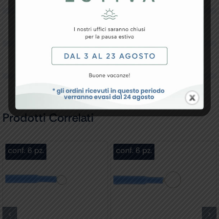
Downloads
Recensioni
Prodotti Correlati
conf. 6 pz.
conf. 6 pz.