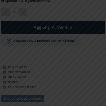
🚚 Spedito in 3–5 giorni lavorativi
ELETTRODO
A
FILO
1
Aggiungi Al Carrello
mm
-
ANGOLATO
Acquista questo prodotto e ottieni
49
punti
45°
conf.
6
pz.
quantità
NSIS: 2746097
CND: Z12010980
GMDN: 44683
UMDNS:
EAN: 8033638322338
Stampa scheda prodotto