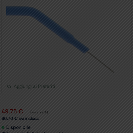
Aggiungi ai Preferiti
49,75
€
(+iva 22%)
60,70
€
iva inclusa
Disponibile