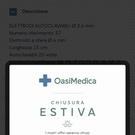
Descrizione
ELETTRODI AUTOCLAVABILI Ø 2,4 mm
Numero riferimento: 37
Elettrodo a sfera Ø 4 mm
Lunghezza 15 cm
Autoclavabli 20 volte
Istruzioni multilingue: GB, FR, IT, ES PT, DE, NL, SE, LT,
PL, CZ, HU, HR, RO, GR, Arabo
Specifiche Tecniche
Resi e Garanzia
Downloads