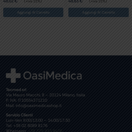
,83
€
49,67
€
49,
(+iva 22%)
(+iva 22%)
Aggiungi Al Carrello
Aggiungi Al Carrello
Tecmed srl
Via Mauro Macchi, 8 – 20124 Milano, Italia
P. IVA: IT10554371210
Mail: info@oasimedicashop.it
Servizio Clienti
Lun-Ven 9:00/13:00 – 14:00/17:30
Tel: +39 02 8089 8176
Whatsapp:
+39 375 933 8426