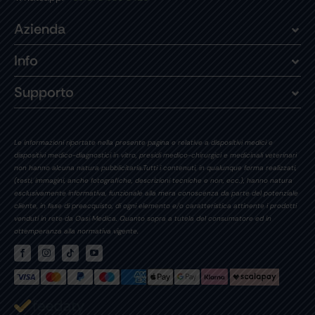
Azienda
Info
Supporto
Le informazioni riportate nella presente pagina e relative a dispositivi medici e
dispositivi medico-diagnostici in vitro, presidi medico-chirurgici e medicinali veterinari
non hanno alcuna natura pubblicitaria.Tutti i contenuti, in qualunque forma realizzati,
(testi, immagini, anche fotografiche, descrizioni tecniche e non, ecc.), hanno natura
esclusivamente informativa, funzionale alla mera conoscenza da parte del potenziale
cliente, in fase di preacquisto, di ogni elemento e/o caratteristica attinente i prodotti
venduti in rete da Oasi Medica. Quanto sopra a tutela del consumatore ed in
ottemperanza alla normativa vigente.