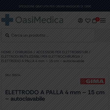
Skip
to
SPEDIZIONE GRATUITA PER ORDINI MAGGIORI DI 199€
content
0
HOME
CHIRURGIA
ACCESSORI PER ELETTROBISTURI
ELETTRODI RIUTILIZZABILI PER ELETTROCHIRURGIA
ELETTRODO A PALLA 4 mm – 15 cm – autoclavabile
SKU:
30534
ELETTRODO A PALLA 4 mm – 15 cm
– autoclavabile