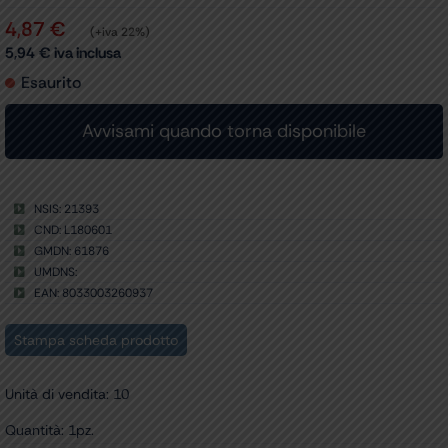
4,87
€
(+iva 22%)
5,94
€
iva inclusa
Esaurito
NSIS: 21393
CND: L180601
GMDN: 61876
UMDNS:
EAN: 8033003260937
Stampa scheda prodotto
Unità di vendita: 10
Quantità: 1pz.