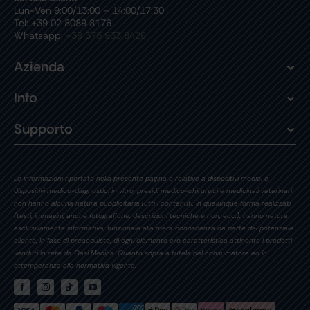
Lun-Ven 9:00/13:00 – 14:00/17:30
Tel: +39 02 8089 8176
Whatsapp:
+39 375 933 8426
Azienda
Info
Supporto
Le informazioni riportate nella presente pagina e relative a dispositivi medici e
dispositivi medico-diagnostici in vitro, presidi medico-chirurgici e medicinali veterinari
non hanno alcuna natura pubblicitaria.Tutti i contenuti, in qualunque forma realizzati,
(testi, immagini, anche fotografiche, descrizioni tecniche e non, ecc.), hanno natura
esclusivamente informativa, funzionale alla mera conoscenza da parte del potenziale
cliente, in fase di preacquisto, di ogni elemento e/o caratteristica attinente i prodotti
venduti in rete da Oasi Medica. Quanto sopra a tutela del consumatore ed in
ottemperanza alla normativa vigente.