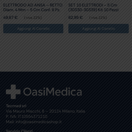
ELETTRODO AD ANSA – RETTO
SET 10 ELETTRODI – 5 Cm
Diam. 4 Mm – 5 Cm Conf. 6 Pz.
(30330-30339) Kit 10 Pezzi
49,67
€
62,95
€
(+iva 22%)
(+iva 22%)
Aggiungi Al Carrello
Aggiungi Al Carrello
Tecmed srl
Via Mauro Macchi, 8 – 20124 Milano, Italia
P. IVA: IT10554371210
Mail: info@oasimedicashop.it
Servizio Clienti