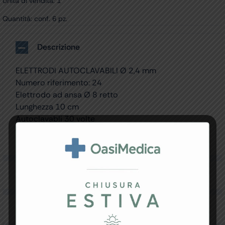
Unità di vendita: 1
Quantità: conf. 6 pz.
Descrizione
ELETTRODI AUTOCLAVABILI Ø 2,4 mm
Numero riferimento: 24
Elettrodo ad ansa Ø 8 retto
Lunghezza 10 cm
Autoclavabli 30 volte
Istruzioni multilingue: GB, FR, IT, ES PT, DE, NL, SE, LT,
PL, CZ, HU, HR, RO, GR, Arabo
Specifiche Tecniche
Resi e Garanzia