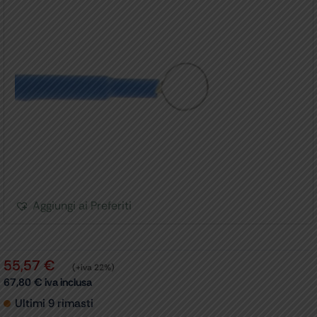
Aggiungi ai Preferiti
55,57
€
(+iva 22%)
67,80
€
iva inclusa
Ultimi 9 rimasti