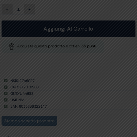
ELETTRODO
AD
ANSA
-
Aggiungi Al Carrello
RETTO
8
mm
Acquista questo prodotto e ottieni
55
punti
conf.
6
pz.
quantità
NSIS: 2746097
CND: Z12010980
GMDN: 44683
UMDNS:
EAN: 8033638322147
Stampa scheda prodotto