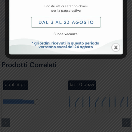
Downloads
Recensioni
Prodotti Correlati
conf. 6 pz.
kit 10 pezzi