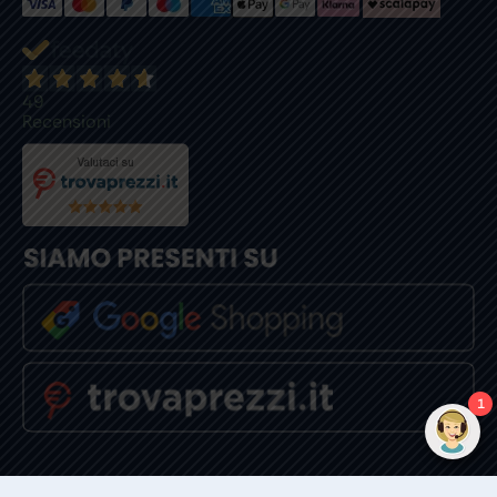
49
Recensioni
1