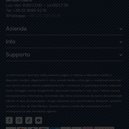
Lun-Ven 9:00/13:00 – 14:00/17:30
Tel: +39 02 8089 8176
Whatsapp:
+39 375 933 8426
Azienda
Info
Supporto
Le informazioni riportate nella presente pagina e relative a dispositivi medici e
dispositivi medico-diagnostici in vitro, presidi medico-chirurgici e medicinali veterinari
non hanno alcuna natura pubblicitaria.Tutti i contenuti, in qualunque forma realizzati,
(testi, immagini, anche fotografiche, descrizioni tecniche e non, ecc.), hanno natura
esclusivamente informativa, funzionale alla mera conoscenza da parte del potenziale
cliente, in fase di preacquisto, di ogni elemento e/o caratteristica attinente i prodotti
venduti in rete da Oasi Medica. Quanto sopra a tutela del consumatore ed in
ottemperanza alla normativa vigente.