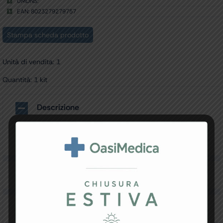
UMDNS:
EAN: 8023279279757
Stampa scheda prodotto
Unità di vendita: 1
Quantità: 1 kit
Descrizione
KIT DI 6 RUOTE – ricambio per 27971/4, optional
per 27970/2
Specifiche Tecniche
Resi e Garanzia