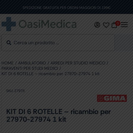
Skip
to
SPEDIZIONE GRATUITA PER ORDINI MAGGIORI DI 199€
content
0
HOME
AMBULATORIO
ARREDI PER STUDIO MEDICO
PARAVENTI PER STUDI MEDICI
KIT DI 6 ROTELLE – ricambio per 27970-27974 1 kit
SKU:
27975
KIT DI 6 ROTELLE – ricambio per
27970-27974 1 kit