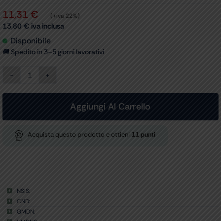
11,31
€
(+iva 22%)
13,80
€
iva inclusa
Disponibile
🚚 Spedito in 3–5 giorni lavorativi
KIT
DI
6
ROTELLE
Aggiungi Al Carrello
-
ricambio
per
Acquista questo prodotto e ottieni
11
punti
27970-
27974
1
kit
quantità
NSIS:
CND:
GMDN: