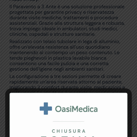
Il Paravento a 3 Ante è una soluzione professionale
progettata per garantire privacy e riservatezza
durante visite mediche, trattamenti e procedure
assistenziali. Grazie alla struttura leggera e robusta,
trova impiego ideale in ambulatori, studi medici,
cliniche, ospedali e strutture sanitarie.
Realizzato con telaio tubolare in lega di alluminio,
offre un’elevata resistenza all’uso quotidiano
mantenendo al contempo un peso contenuto. Le
tende pieghevoli in plastica lavabile bianca
consentono una facile pulizia e una corretta
gestione dell’igiene negli ambienti sanitari.
La configurazione a tre sezioni permette di creare
rapidamente un’area riservata attorno al paziente,
migliorando il comfort durante visite, medicazioni e
trattamenti. La struttura è montata su pratici piedini
che garantiscono stabilità durante l’utilizzo.
Con dimensioni di 150 x 170 cm, suddivise in tre
pannelli da 50 cm ciascuno, il Paravento a 3 Ante
rappresenta una soluzione versatile e funzionale per
la separazione temporanea degli spazi. Prodotto
realizzato in Italia secondo elevati standard
qualitativi.