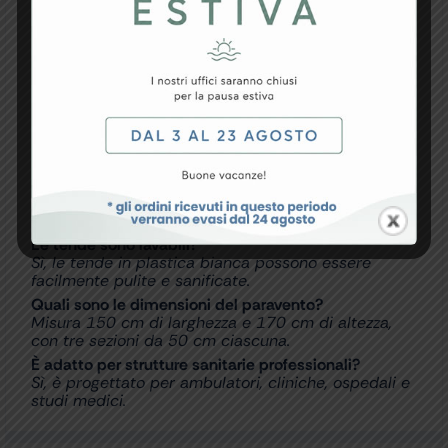
FAQ – Domande e Risposte
A cosa serve il Paravento a 3 Ante?
Serve a creare zone di privacy e riservatezza
durante visite mediche, trattamenti e procedure
assistenziali.
Di quale materiale è realizzata la struttura?
La struttura è realizzata in lega di alluminio leggera
e resistente.
Le tende sono lavabili?
Sì, le tende in plastica bianca possono essere
facilmente pulite e sanificate.
Quali sono le dimensioni del paravento?
Misura 150 cm di larghezza e 170 cm di altezza,
con tre sezioni da 50 cm ciascuna.
È adatto per strutture sanitarie professionali?
Sì, è progettato per ambulatori, cliniche, ospedali e
studi medici.