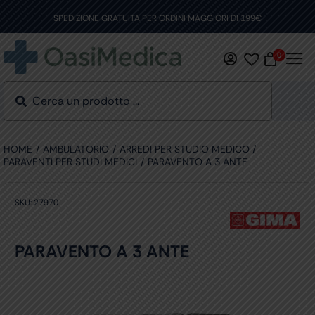
Skip
to
SPEDIZIONE GRATUITA PER ORDINI MAGGIORI DI 199€
content
0
HOME
AMBULATORIO
ARREDI PER STUDIO MEDICO
PARAVENTI PER STUDI MEDICI
PARAVENTO A 3 ANTE
SKU:
27970
PARAVENTO A 3 ANTE