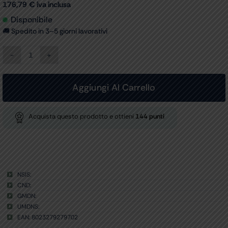
176,79
€
iva inclusa
Disponibile
🚚 Spedito in 3–5 giorni lavorativi
PARAVENTO
A
3
ANTE
Aggiungi Al Carrello
quantità
Acquista questo prodotto e ottieni
144
punti
NSIS:
CND:
GMDN:
UMDNS:
EAN: 8023279279702