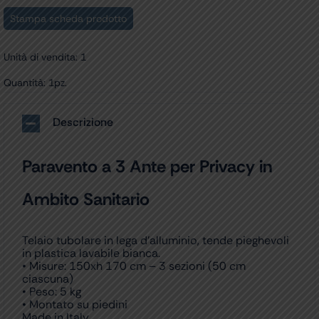
Stampa scheda prodotto
Unità di vendita: 1
Quantità: 1pz.
Descrizione
Paravento a 3 Ante per Privacy in
Ambito Sanitario
Telaio tubolare in lega d’alluminio, tende pieghevoli
in plastica lavabile bianca.
• Misure: 150xh 170 cm – 3 sezioni (50 cm
ciascuna)
• Peso: 5 kg
• Montato su piedini
Made in Italy.