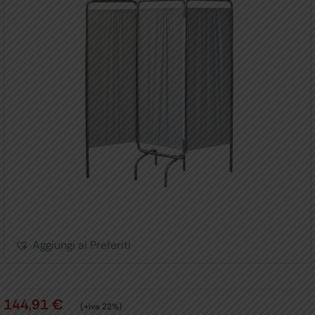
Aggiungi ai Preferiti
144,91
€
(+iva 22%)