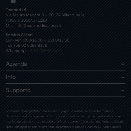
Tecmed srl
Via Mauro Macchi, 8 – 20124 Milano, Italia
P. IVA: IT10554371210
Mail: info@oasimedicashop.it
Servizio Clienti
Lun-Ven 9:00/13:00 – 14:00/17:30
Tel: +39 02 8089 8176
Whatsapp:
+39 375 933 8426
Azienda
Info
Supporto
Le informazioni riportate nella presente pagina e relative a dispositivi medici e
dispositivi medico-diagnostici in vitro, presidi medico-chirurgici e medicinali veterinari
non hanno alcuna natura pubblicitaria.Tutti i contenuti, in qualunque forma realizzati,
(testi, immagini, anche fotografiche, descrizioni tecniche e non, ecc.), hanno natura