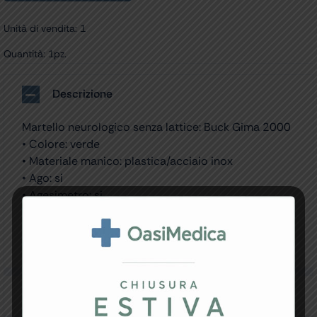
Unità di vendita: 1
Quantità: 1pz.
Descrizione
Martello neurologico senza lattice: Buck Gima 2000
• Colore: verde
• Materiale manico: plastica/acciaio inox
• Ago: si
• Agesimetro: si
• Peso: 90 g
• Lunghezza: 20 cm
Scatola multilingue: GB, FR, IT, ES, PT, DE, GR, Arabo.
Specifiche Tecniche