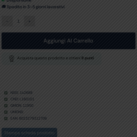
🚚 Spedito in 3–5 giorni lavorativi
MARTELLO
NEUROLOGICO
"BUCK
GIMA
Aggiungi Al Carrello
2000"
quantità
Acquista questo prodotto e ottieni
9
punti
NSIS: 142688
CND: L160101
GMDN: 11950
UMDNS:
EAN: 8023279312706
Stampa scheda prodotto