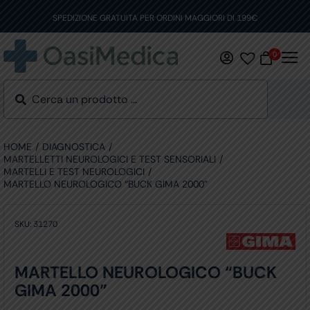
Skip
to
SPEDIZIONE GRATUITA PER ORDINI MAGGIORI DI 199€
content
0
HOME
DIAGNOSTICA
MARTELLETTI NEUROLOGICI E TEST SENSORIALI
MARTELLI E TEST NEUROLOGICI
MARTELLO NEUROLOGICO “BUCK GIMA 2000”
SKU:
31270
MARTELLO NEUROLOGICO “BUCK
GIMA 2000”