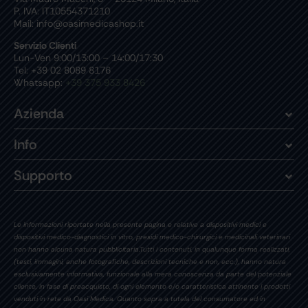
P. IVA: IT10554371210
Mail: info@oasimedicashop.it
Servizio Clienti
Lun-Ven 9:00/13:00 – 14:00/17:30
Tel: +39 02 8089 8176
Whatsapp:
+39 375 933 8426
Azienda
Info
Supporto
Le informazioni riportate nella presente pagina e relative a dispositivi medici e
dispositivi medico-diagnostici in vitro, presidi medico-chirurgici e medicinali veterinari
non hanno alcuna natura pubblicitaria.Tutti i contenuti, in qualunque forma realizzati,
(testi, immagini, anche fotografiche, descrizioni tecniche e non, ecc.), hanno natura
esclusivamente informativa, funzionale alla mera conoscenza da parte del potenziale
cliente, in fase di preacquisto, di ogni elemento e/o caratteristica attinente i prodotti
venduti in rete da Oasi Medica. Quanto sopra a tutela del consumatore ed in