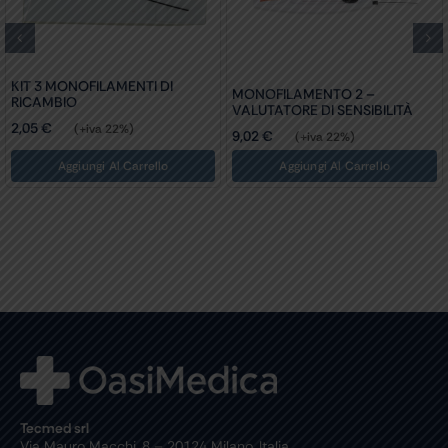
KIT 3 MONOFILAMENTI DI
MONOFILAMENTO 2 –
RICAMBIO
VALUTATORE DI SENSIBILITÀ
2,05
€
(+iva 22%)
9,02
€
(+iva 22%)
Aggiungi Al Carrello
Aggiungi Al Carrello
Tecmed srl
Via Mauro Macchi, 8 – 20124 Milano, Italia