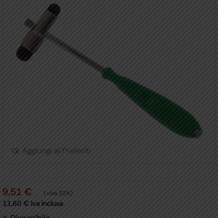
Aggiungi ai Preferiti
9,51
€
(+iva 22%)
11,60
€
iva inclusa
Disponibile