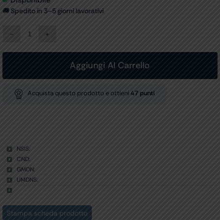
🚚 Spedito in 3–5 giorni lavorativi
ADATTATORE
CA
-
12631
Aggiungi Al Carrello
-
optional
per
Acquista questo prodotto e ottieni
47
punti
49950/1
quantità
NSIS:
CND:
GMDN:
UMDNS:
Stampa scheda prodotto