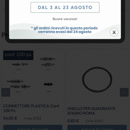
Recensioni
Prodotti Correlati
conf. 100 pz.
CONNETTORE PLASTICA Conf.
ANELLO PER QUADRANTE
100 Pz.
SFIGMO ROMA
54,02
€
(+iva 22%)
0,82
€
(+iva 22%)
Aggiungi Al Carrello
Aggiungi Al Carrello