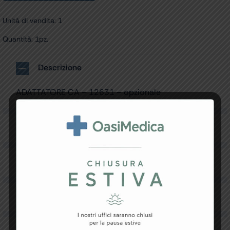
Unità di vendita: 1
Quantità: 1pz.
Descrizione
ADATTATORE CA – 12631 – opzionale
Specifiche Tecniche
Resi e Garanzia
Downloads