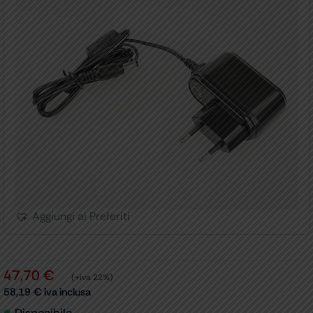
Aggiungi ai Preferiti
47,70
€
(+iva 22%)
58,19
€
iva inclusa
Disponibile