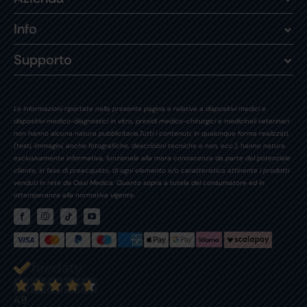
Info
Supporto
Le informazioni riportate nella presente pagina e relative a dispositivi medici e
dispositivi medico-diagnostici in vitro, presidi medico-chirurgici e medicinali veterinari
non hanno alcuna natura pubblicitaria.Tutti i contenuti, in qualunque forma realizzati,
(testi, immagini, anche fotografiche, descrizioni tecniche e non, ecc.), hanno natura
esclusivamente informativa, funzionale alla mera conoscenza da parte del potenziale
cliente, in fase di preacquisto, di ogni elemento e/o caratteristica attinente i prodotti
venduti in rete da Oasi Medica. Quanto sopra a tutela del consumatore ed in
ottemperanza alla normativa vigente.
49