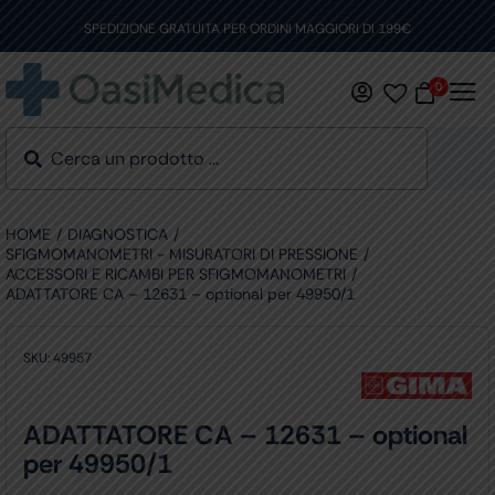
Skip
to
SPEDIZIONE GRATUITA PER ORDINI MAGGIORI DI 199€
content
0
HOME
DIAGNOSTICA
SFIGMOMANOMETRI - MISURATORI DI PRESSIONE
ACCESSORI E RICAMBI PER SFIGMOMANOMETRI
ADATTATORE CA – 12631 – optional per 49950/1
SKU:
49957
ADATTATORE CA – 12631 – optional
per 49950/1