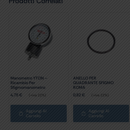
Prodotti Correlati
Manometro YTON –
ANELLO PER
Ricambio Per
QUADRANTE SFIGMO
Sfigmomanometro
ROMA
4,75
€
0,82
€
(+iva 22%)
(+iva 22%)
Aggiungi Al
Aggiungi Al
Carrello
Carrello