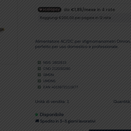
Alimentatore AC/DC per sfigmomanometri Omron, ide
perfetto per uso domestico e professionale.
NSIS: 1802815
CND: Z12030280
GMDN:
UMDNS:
EAN: 4015672111677
Unità di vendita: 1
Quantità:
Disponibile
🚚 Spedito in 3–5 giorni lavorativi