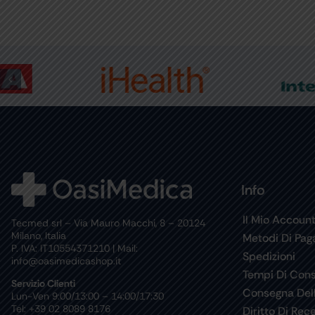
Info
Il Mio Accoun
Tecmed srl – Via Mauro Macchi, 8 – 20124
Milano, Italia
Metodi Di Pa
P. IVA: IT10554371210 | Mail:
Spedizioni
info@oasimedicashop.it
Tempi Di Con
Servizio Clienti
Consegna Del
Lun-Ven 9:00/13:00 – 14:00/17:30
Tel: +39 02 8089 8176
Diritto Di Rec