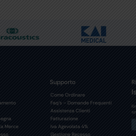
Supporto
R
I
t
Come Ordinare
gamento
Faq’s – Domande Frequenti
Ri
Assistenza Clienti
sp
segna
Fatturazione
la Merce
Iva Agevolata 4%
esso
Gestione Recesso