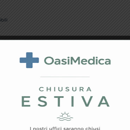
bili
rie
costante
e
 la misurazione