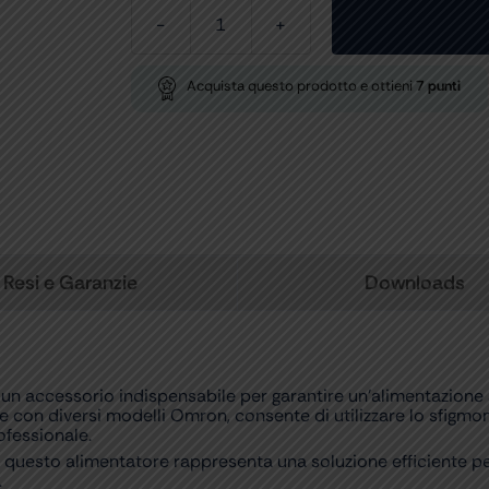
ADATTATORE
RETE
OMRON
Acquista questo prodotto e ottieni
7
punti
per
32928,
32930-
1-
4
quantità
Resi e Garanzie
Downloads
accessorio indispensabile per garantire un’alimentazione sta
e con diversi modelli Omron, consente di utilizzare lo sfigm
ofessionale.
o, questo alimentatore rappresenta una soluzione efficiente p
.