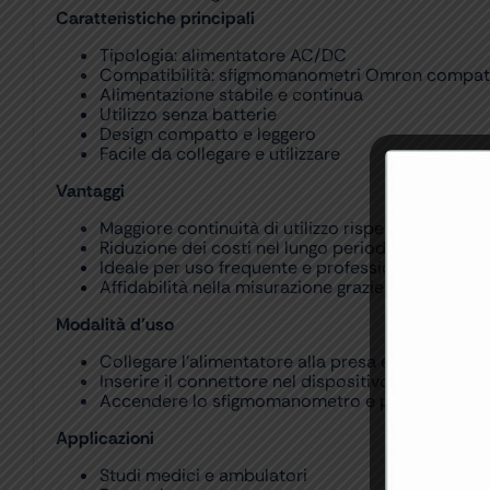
Caratteristiche principali
Tipologia: alimentatore AC/DC
Compatibilità: sfigmomanometri Omron compati
Alimentazione stabile e continua
Utilizzo senza batterie
Design compatto e leggero
Facile da collegare e utilizzare
Vantaggi
Maggiore continuità di utilizzo rispetto alle batte
Riduzione dei costi nel lungo periodo
Ideale per uso frequente e professionale
Affidabilità nella misurazione grazie a tensione 
Modalità d’uso
Collegare l’alimentatore alla presa elettrica
Inserire il connettore nel dispositivo compatibil
Accendere lo sfigmomanometro e procedere con
Applicazioni
Studi medici e ambulatori