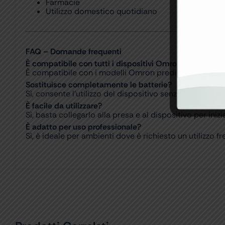
Farmacie
Utilizzo domestico quotidiano
FAQ – Domande frequenti
È compatibile con tutti i dispositivi Omron?
È compatibile con i modelli Omron predisposti per ali
Sostituisce completamente le batterie?
Sì, consente l’utilizzo del dispositivo senza batterie qu
È facile da utilizzare?
Sì, basta collegarlo alla presa e al dispositivo per inizia
È adatto per uso professionale?
Sì, è ideale per ambienti dove è richiesto un utilizzo f