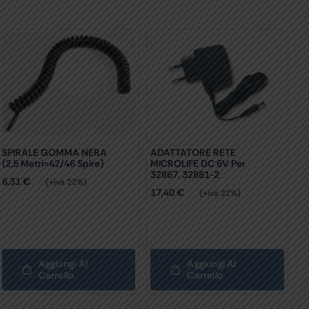
SPIRALE GOMMA NERA
ADATTATORE RETE
(2,5 Metri=42/46 Spire)
MICROLIFE DC 6V Per
32867, 32881-2
6,31
€
(+iva 22%)
17,40
€
(+iva 22%)
Aggiungi Al
Aggiungi Al
Carrello
Carrello