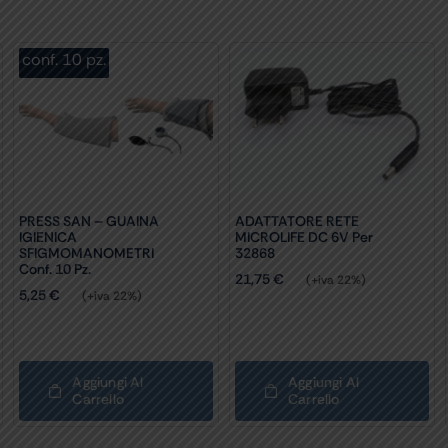
conf. 10 pz.
PRESS SAN – GUAINA
ADATTATORE RETE
IGIENICA
MICROLIFE DC 6V Per
SFIGMOMANOMETRI
32868
Conf. 10 Pz.
21,75
€
(+iva 22%)
5,25
€
(+iva 22%)
Aggiungi Al
Aggiungi Al
Carrello
Carrello