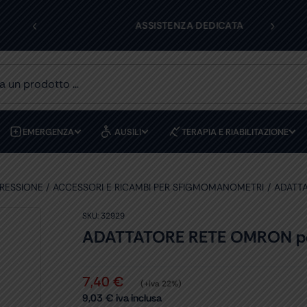
‹
›
OLI
ASSISTENZA DEDICATA
EMERGENZA
AUSILI
TERAPIA E RIABILITAZIONE
PRESSIONE
ACCESSORI E RICAMBI PER SFIGMOMANOMETRI
ADATTA
SKU:
32929
ADATTATORE RETE OMRON pe
7,40
€
(+iva 22%)
9,03
€
iva inclusa